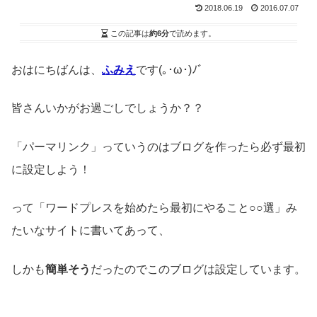
2018.06.19
2016.07.07
この記事は
約6分
で読めます。
おはにちばんは、
ふみえ
です(｡･ω･)ﾉﾞ
皆さんいかがお過ごしでしょうか？？
「パーマリンク」っていうのはブログを作ったら必ず最初
に設定しよう！
って「ワードプレスを始めたら最初にやること○○選」み
たいなサイトに書いてあって、
しかも
簡単そう
だったのでこのブログは設定しています。