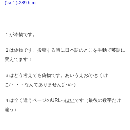
(´ω｀)-289.html
１が本物です。
２は偽物です。投稿する時に日本語のとこを手動で英語に
変えてます！
３はどう考えても偽物です。あいうえお/かきくけ
こ/・・・なんてありません(;´･ω･)
４は全く違うページのURLっ
ぽい
です（最後の数字だけ
違う）