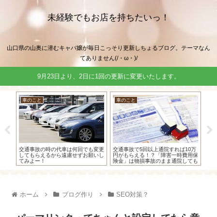
未経験でもお店を持ちたいっ！
山口県の山奥に潜むキャバ嬢が毎日こっそり更新しちょるブログ。テーマなん
てありません(/・ω・)/
9月23日より、2日に1回の更新に変更いたします。
車のこと
車のこと
キ
酬か
交通事故の時の代車は何回でも変更
交通事故で5回以上通院すれば10万
キ
算式
してもらえるから遠慮せずお願いし
円がもらえる！？「障害一時費用保
ー
てみよー！
険金」は物損事故のまま通院しても
こ
もらえたよ！
て
ホーム
ブログ作り
SEO対策？