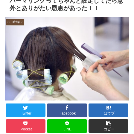
パーマリンクってちゃんと設定してたら意
外とありがたい恩恵があった！！
SEO対策？
Twitter
Facebook
はてブ
Pocket
LINE
コピー