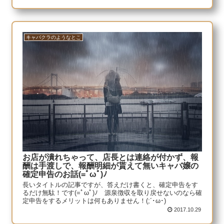
キャバクラのようなとこ
お店が潰れちゃって、店長とは連絡が付かず、報
酬は手渡しで、報酬明細が貰えて無いキャバ嬢の
確定申告のお話(=ﾟωﾟ)ﾉ
長いタイトルの記事ですが、答えだけ書くと、確定申告をす
るだけ無駄！です(=ﾟωﾟ)ﾉ 源泉徴収を取り戻せないのなら確
定申告をするメリットは何もありません！(;´･ω･)
2017.10.29