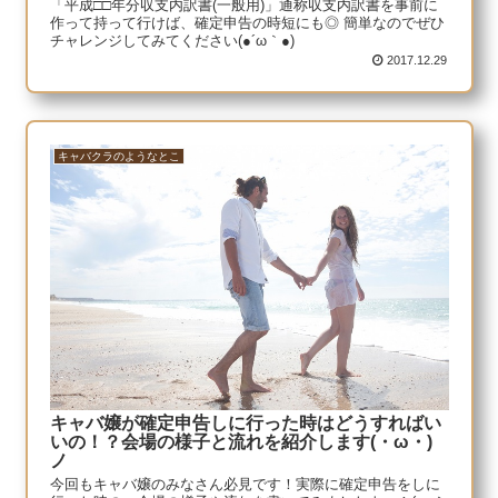
「平成□□年分収支内訳書(一般用)」通称収支内訳書を事前に
作って持って行けば、確定申告の時短にも◎ 簡単なのでぜひ
チャレンジしてみてください(●´ω｀●)
2017.12.29
キャバクラのようなとこ
キャバ嬢が確定申告しに行った時はどうすればい
いの！？会場の様子と流れを紹介します(・ω・)
ノ
今回もキャバ嬢のみなさん必見です！実際に確定申告をしに