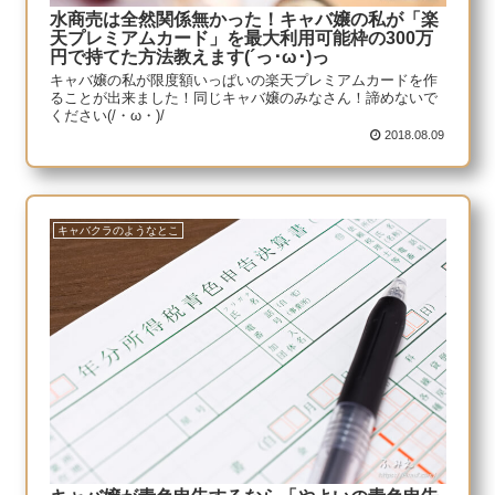
水商売は全然関係無かった！キャバ嬢の私が「楽
天プレミアムカード」を最大利用可能枠の300万
円で持てた方法教えます(´っ･ω･)っ
キャバ嬢の私が限度額いっぱいの楽天プレミアムカードを作
ることが出来ました！同じキャバ嬢のみなさん！諦めないで
ください(/・ω・)/
2018.08.09
キャバクラのようなとこ