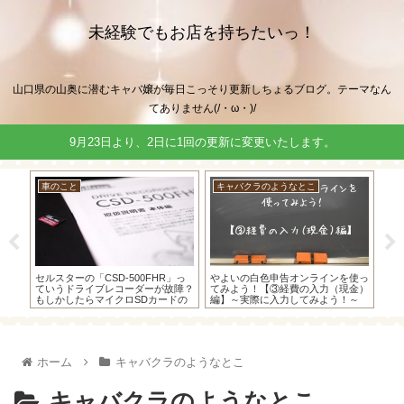
未経験でもお店を持ちたいっ！
山口県の山奥に潜むキャバ嬢が毎日こっそり更新しちょるブログ。テーマなん
てありません(/・ω・)/
9月23日より、2日に1回の更新に変更いたします。
車のこと
キャバクラのようなとこ
キ
ャバ
セルスターの「CSD-500FHR」っ
やよいの白色申告オンラインを使っ
【
ド」
ていうドライブレコーダーが故障？
てみよう！【③経費の入力（現金）
解説
持て
もしかしたらマイクロSDカードの
編】～実際に入力してみよう！～
告
故障かも！？
ホーム
キャバクラのようなとこ
キャバクラのようなとこ