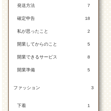
発送方法
7
確定申告
18
私が思ったこと
2
開業してからのこと
5
開業できるサービス
8
開業準備
5
ファッション
3
下着
1