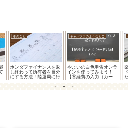
車のこと
キャバクラのようなとこ
能
ホンダファイナンスを返
やよいの白色申告オンラ
て
し終わって所有者を自分
インを使ってみよう！
にする方法！陸運局に行
【⑤経費の入力（カー
けば安くて速くて超簡単
ド）編】～カードで支払
♪
った時の入力方法～