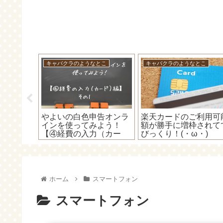
キャバクラのようなとこ
キャバクラのようなとこ
の
やよいの白色申告オンラ
楽天カードのご利用可
シュラ）を
インを使ってみよう！
額が勝手に増枠されて
てて電源が
【④経費の入力（カー
びっくり！(・ω・)
処法！
ド）編】～現金で買った
事にすれば簡単～
ホーム
スマートフォン
スマートフォン