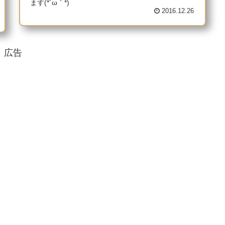
ます(*´ω｀*)
2016.12.26
広告