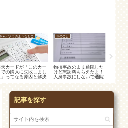
キャバクラのようなとこ
車のこと
D5500
楽天カードが「このカー
物損事故のまま通院した
レンズフ
ドでの購入に失敗しまし
けど慰謝料もらえたよ！
ンズフィル
た」ってなる原因と解決
人身事故にしないで通院
は同時
方法！カードが使えなか
すると慰謝料がもらえな
た！
ったら電話してみよー！
い。っていうのは大ウ
ソ！
記事を探す