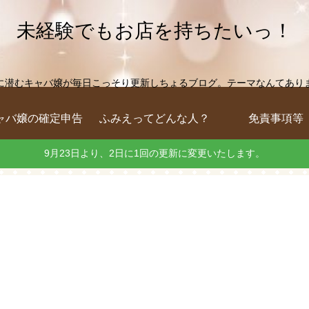
未経験でもお店を持ちたいっ！
に潜むキャバ嬢が毎日こっそり更新しちょるブログ。テーマなんてありません
ャバ嬢の確定申告
ふみえってどんな人？
免責事項等
9月23日より、2日に1回の更新に変更いたします。