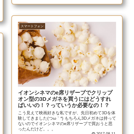
スマートフォン
イオンシネマのe席リザーブでクリップ
オン型の3Dメガネを買うにはどうすれ
ばいいの！？っていうか必要なの！？
こう見えて映画好きな私ですが、先日初めて3Dを体
験してきました(つω｀*) もちろん3Dメガネは持って
ないのでイオンシネマのe席リザーブで買おうと思
ったんだけど。。。
2017.08.11