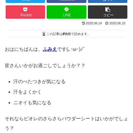
Pocket
LINE
コピー
2020.06.14
2020.06.10
この記事は
約5分
で読めます。
おはにちばんは、
ふみえ
です(｡･ω･)ﾉﾞ
皆さんいかがお過ごしでしょうか？？
汗のべたつきが気になる
汗をよくかく
ニオイも気になる
それならビオレのさらさらパウダーシートはいかがでしょ
う？