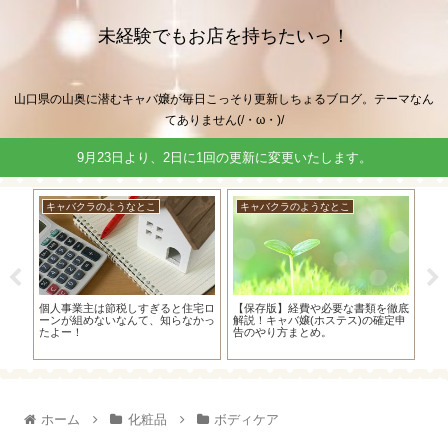
未経験でもお店を持ちたいっ！
山口県の山奥に潜むキャバ嬢が毎日こっそり更新しちょるブログ。テーマなん
てありません(/・ω・)/
9月23日より、2日に1回の更新に変更いたします。
キャバクラのようなとこ
キャバクラのようなとこ
キ
宅ロ
【保存版】経費や必要な書類を徹底
キャバ嬢の私が確定申告をする時
やよ
かっ
解説！キャバ嬢(ホステス)の確定申
に、青色申告よりも白色申告をおス
てみ
告のやり方まとめ。
スメする理由！
ド）
簡単
ホーム
化粧品
ボディケア