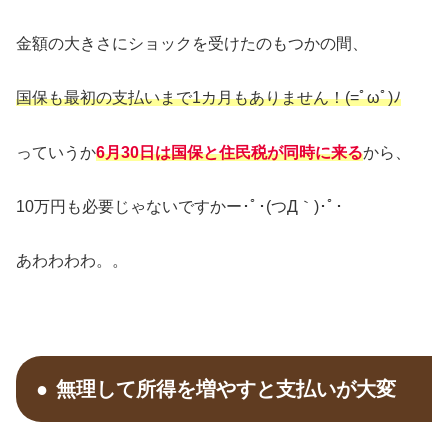
金額の大きさにショックを受けたのもつかの間、
国保も最初の支払いまで1カ月もありません！(=ﾟωﾟ)ﾉ
っていうか
6月30日は国保と住民税が同時に来る
から、
10万円も必要じゃないですかー･ﾟ･(つД｀)･ﾟ･
あわわわわ。。
無理して所得を増やすと支払いが大変