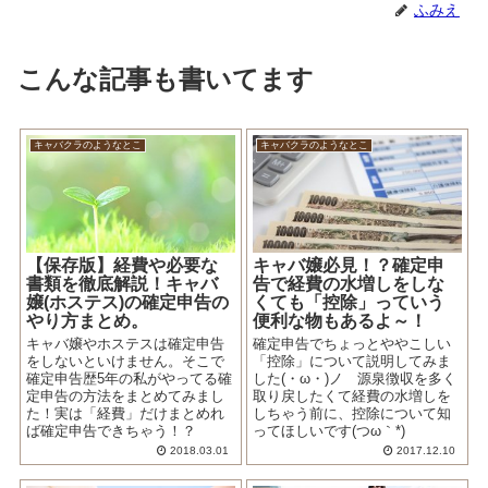
ふみえ
こんな記事も書いてます
キャバクラのようなとこ
キャバクラのようなとこ
【保存版】経費や必要な
キャバ嬢必見！？確定申
書類を徹底解説！キャバ
告で経費の水増しをしな
嬢(ホステス)の確定申告の
くても「控除」っていう
やり方まとめ。
便利な物もあるよ～！
キャバ嬢やホステスは確定申告
確定申告でちょっとややこしい
をしないといけません。そこで
「控除」について説明してみま
確定申告歴5年の私がやってる確
した(・ω・)ノ 源泉徴収を多く
定申告の方法をまとめてみまし
取り戻したくて経費の水増しを
た！実は「経費」だけまとめれ
しちゃう前に、控除について知
ば確定申告できちゃう！？
ってほしいです(つω｀*)
2018.03.01
2017.12.10