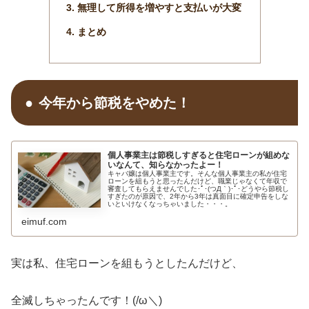
無理して所得を増やすと支払いが大変
まとめ
今年から節税をやめた！
個人事業主は節税しすぎると住宅ローンが組めな
いなんて、知らなかったよー！
キャバ嬢は個人事業主です。そんな個人事業主の私が住宅
ローンを組もうと思ったんだけど、職業じゃなくて年収で
審査してもらえませんでした･ﾟ･(つД｀)･ﾟ･どうやら節税し
すぎたのが原因で、2年から3年は真面目に確定申告をしな
いといけなくなっちゃいました・・・。
eimuf.com
実は私、住宅ローンを組もうとしたんだけど、
全滅しちゃったんです！(/ω＼)