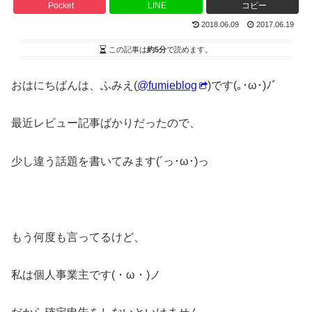
Pocket
LINE
コピー
2018.06.09
2017.06.19
この記事は
約5分
で読めます。
おはにちばんは、ふみえ(
@fumieblog
)です(｡･ω･)ﾉﾞ
最近レビュー記事ばかりだったので、
少し違う話題を書いてみます(´っ･ω･)っ
もう何度も言ってるけど、
私は個人事業主です(・ω・)ノ