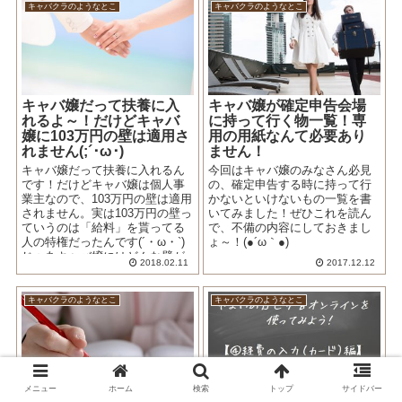
キャバクラのようなとこ
キャバクラのようなとこ
キャバ嬢だって扶養に入
キャバ嬢が確定申告会場
れるよ～！だけどキャバ
に持って行く物一覧！専
嬢に103万円の壁は適用さ
用の用紙なんて必要あり
れません(;´･ω･)
ません！
キャバ嬢だって扶養に入れるん
今回はキャバ嬢のみなさん必見
です！だけどキャバ嬢は個人事
の、確定申告する時に持って行
業主なので、103万円の壁は適用
かないといけないもの一覧を書
されません。実は103万円の壁っ
いてみました！ぜひこれを読ん
ていうのは「給料」を貰ってる
で、不備の内容にしておきまし
人の特権だったんです(´・ω・`)
ょ～！(●´ω｀●)
じゃあキャバ嬢にはどんな壁が
2018.02.11
2017.12.12
あるのでしょうか？
キャバクラのようなとこ
キャバクラのようなとこ
メニュー
ホーム
検索
トップ
サイドバー
現役キャバ嬢が教える
やよいの白色申告オンラ