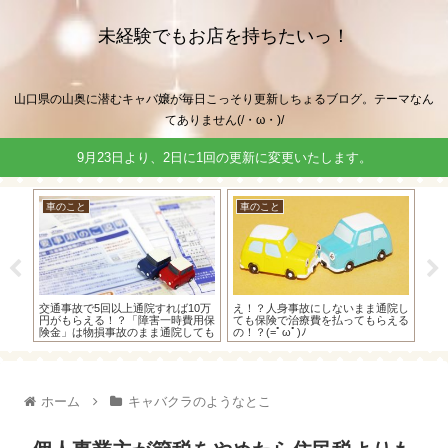
未経験でもお店を持ちたいっ！
山口県の山奥に潜むキャバ嬢が毎日こっそり更新しちょるブログ。テーマなん
てありません(/・ω・)/
9月23日より、2日に1回の更新に変更いたします。
車のこと
車のこと
住
アシュ
交通事故で5回以上通院すれば10万
え！？人身事故にしないまま通院し
ホ
が入
円がもらえる！？「障害一時費用保
ても保険で治療費を払ってもらえる
を繰
険金」は物損事故のまま通院しても
の！？(=ﾟωﾟ)ﾉ
ωﾟ
もらえたよ！
ホーム
キャバクラのようなとこ