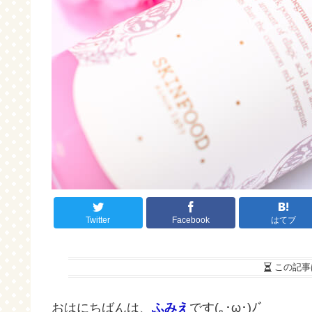
Twitter
Facebook
はてブ
この記事
おはにちばんは、
ふみえ
です(｡･ω･)ﾉﾞ