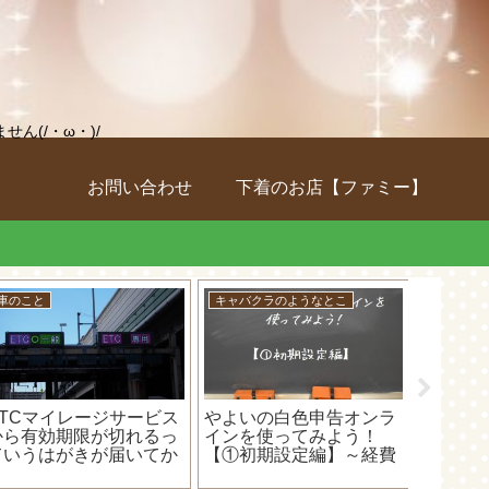
(/・ω・)/
お問い合わせ
下着のお店【ファミー】
車のこと
キャバクラのようなとこ
キャバク
ETCマイレージサービス
やよいの白色申告オンラ
キャバ
から有効期限が切れるっ
インを使ってみよう！
経費の
ていうはがきが届いてか
【①初期設定編】～経費
確定申
ん違いして焦ったお話(・
を追加してみる！～
嬢はこう