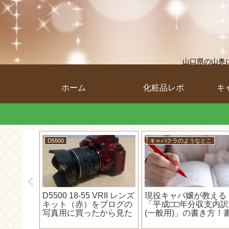
山口県の山奥
ホーム
化粧品レポ
キ
とこ
D5500
キャバクラのようなとこ
告オンラ
D5500 18-55 VRII レンズ
現役キャバ嬢が教える
よう！
キット（赤）をブログの
「平成□□年分収支内
（現金）
写真用に買ったから見た
(一般用)」の書き方！
力してみ
目だけレビュー！！
いて行けば時短になる