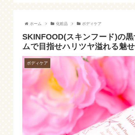
～！
ホーム
化粧品
ボディケア
SKINFOOD(スキンフード)
ムで目指せハリツヤ溢れる魅
ボディケア