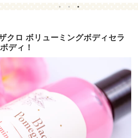
った時の入力方法～
ω
の黒ザクロ ボリューミングボディセラ
せボディ！