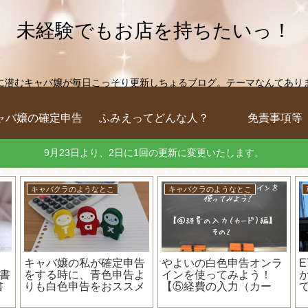
未経験でもお店を持ちたいっ！
に潜むキャバ嬢が毎日こっそり更新しちょるブログ。テーマなんてありません
ャバ嬢の確定申告
ふみえってどんな人？
免責事項等
9月23日より、2日に1回の更新に変更いたします。
キャバクラのようなとこ
キャバクラのようなとこ
キャバ嬢の私が確定申告
やよいの白色申告オンラ
訳書
をする時に、青色申告よ
インを使ってみよう！
書
りも白色申告をおススメ
【⑤経費の入力（カー
よ
する理由！
ド）編】～カードで支払