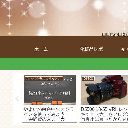
山口県の山奥
ホーム
化粧品レポ
キ
キャバクラのようなとこ
D5500
アースペ
ってる？
私が自信
メする理
やよいの白色申告オンラ
D5500 18-55 VRII レ
インを使ってみよう！
キット（赤）をブログ
【④経費の入力（カー
写真用に買ったから見
ド）編】～現金で買った
目だけレビュー！！