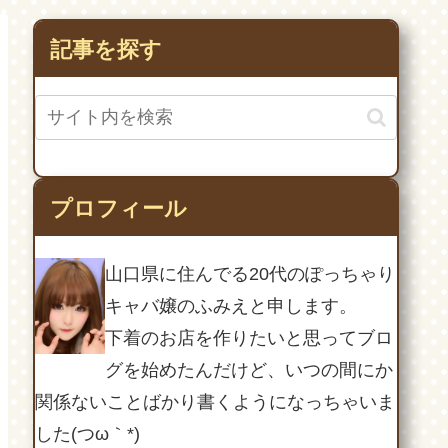
SDカー
も！？
記事を探す
プロフィール
山口県に住んでる20代のぽっちゃり
キャバ嬢のふみえと申します。
下着のお店を作りたいと思ってブロ
グを始めたんだけど、いつの間にか
関係ないことばかり書くようになっちゃいま
した(つω｀*)