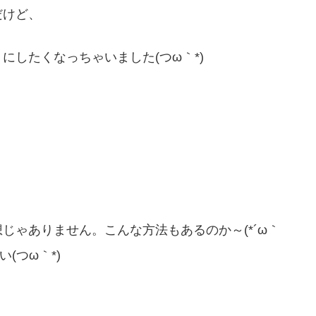
だけど、
したくなっちゃいました(つω｀*)
！
じゃありません。こんな方法もあるのか～(*´ω｀
(つω｀*)