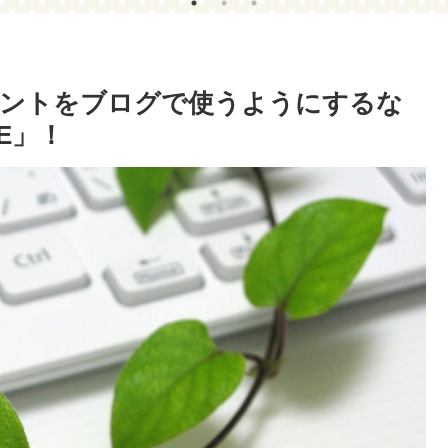
してみた(´っ･ω･)っ
ォントをブログで使うようにするな
MCE」！