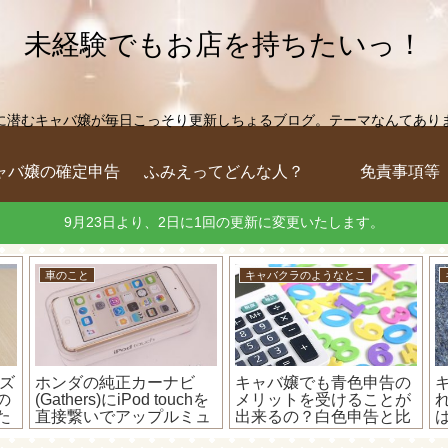
未経験でもお店を持ちたいっ！
に潜むキャバ嬢が毎日こっそり更新しちょるブログ。テーマなんてありません
ャバ嬢の確定申告
ふみえってどんな人？
免責事項等
9月23日より、2日に1回の更新に変更いたします。
車のこと
キャバクラのようなとこ
ンズ
ホンダの純正カーナビ
キャバ嬢でも青色申告の
の
(Gathers)にiPod touchを
メリットを受けることが
た
直接繋いでアップルミュ
出来るの？白色申告と比
ージックが聞けるか検証
較してみた！