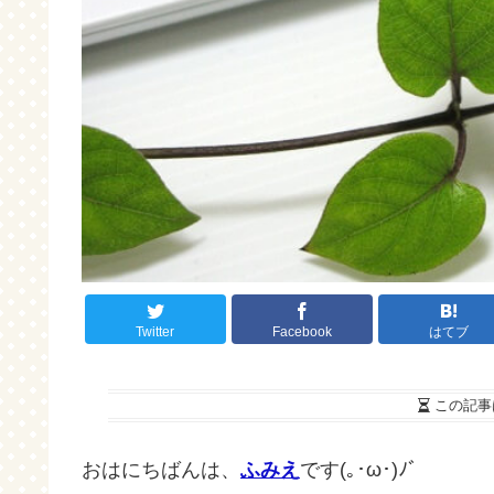
Twitter
Facebook
はてブ
この記事
おはにちばんは、
ふみえ
です(｡･ω･)ﾉﾞ