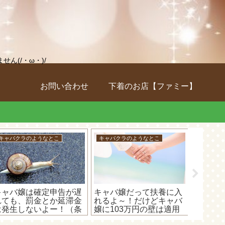
(/・ω・)/
お問い合わせ
下着のお店【ファミー】
キャバクラのようなとこ
キャバクラのようなとこ
車のこと
キャバ嬢は確定申告が遅
キャバ嬢だって扶養に入
セルスタ
れても、罰金とか延滞金
れるよ～！だけどキャバ
500F
は発生しないよー！（条
嬢に103万円の壁は適用
イブレ
件付き）
されません(;´･ω･)
もしか