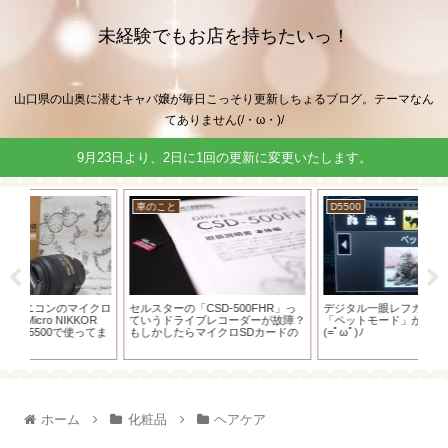
未経験でもお店を持ちたいっ！
山口県の山奥に潜むキャバ嬢が毎日こっそり更新しちょるブログ。テーマなん
てありません(/・ω・)/
9月23日より、2日に1回の更新に変更いたします。
車のこと
D5500
キ
クロ
セルスターの「CSD-500FHR」っ
デジタル一眼レフカメラD5500の
キャ
OR
ていうドライブレコーダーが故障？
「ペットモード」が便利だったお話
ら
ってま
もしかしたらマイクロSDカードの
(=ﾟωﾟ)ﾉ
を
故障かも！？
ホーム
化粧品
ヘアケア