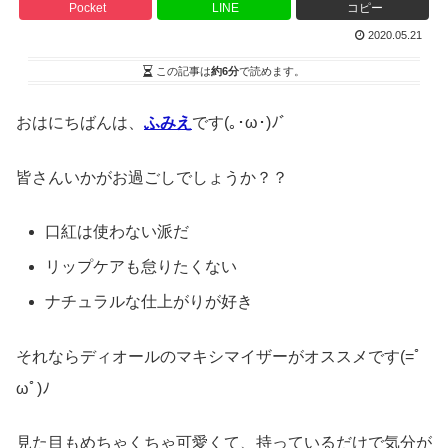
Pocket
LINE
コピー
2020.05.21
この記事は
約6分
で読めます。
おはにちばんは、
ふみえ
です(｡･ω･)ﾉﾞ
皆さんいかがお過ごしでしょうか？？
口紅は使わない派だ
リップケアも怠りたくない
ナチュラルな仕上がりが好き
それならディオールのマキシマイザーがオススメです(=ﾟ
ωﾟ)ﾉ
見た目もめちゃくちゃ可愛くて、持っているだけで気分が