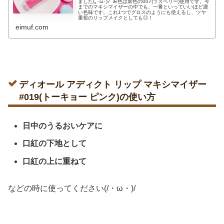
ました(｡･ω･)ﾉﾞお色は新色の007(ラズベリー)使用です。今
までのマキシマイザーの中でも、一番といっていいほど濃
い色味です。これ1つでグロスのようにも使えるし、ツヤ
重視のリップメイクとしても◎！
eimuf.com
ディオール アディクト リップ マキシマイザー
#019(トーキョー ピンク)の使い方
日中のうるおいケアに
口紅の下地として
口紅の上に重ねて
などの時に使ってください(/・ω・)/