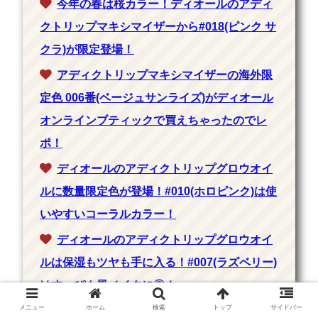
今年の春は桜カラー！ディオールのアディ
クトリップマキシマイザーから#018(ピンク サ
クラ)が限定登場！
アディクトリップマキシマイザーの海外限
定色 006番(ベージュサンライズ)がディオール
オンラインブティックで買えちゃったのでレ
ポ！
ディオールのアディクトリップグロウオイ
ルに数量限定色が登場！#010(ホロピンク)は使
いやすいコーラルカラー！
ディオールのアディクトリップグロウオイ
ルは保湿もツヤも手に入る！#007(ラズベリー)
はすっぴん風メイクに◎！
メニュー
ホーム
検索
トップ
サイドバー
ディオールからペンシルリップが限定登