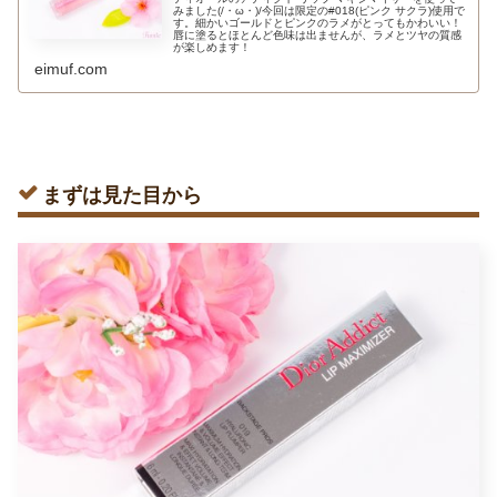
みました(/・ω・)/今回は限定の#018(ピンク サクラ)使用で
す。細かいゴールドとピンクのラメがとってもかわいい！
唇に塗るとほとんど色味は出ませんが、ラメとツヤの質感
が楽しめます！
eimuf.com
まずは見た目から