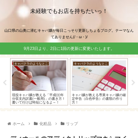
未経験でもお店を持ちたいっ！
山口県の山奥に潜むキャバ嬢が毎日こっそり更新しちょるブログ。テーマなん
てありません(/・ω・)/
9月23日より、2日に1回の更新に変更いたします。
キャバクラのようなとこ
キャバクラのようなとこ
キ
謝料
現役キャバ嬢が教える「平成□□年
キャバ嬢が教える専業キャバ嬢の確
や
で通
分収支内訳書(一般用)」の書き方！
定申告（白色申告）の書類の作り
て
って
書いて行けば時短になるよ～！
方！
ド
力
ホーム
化粧品
リップ