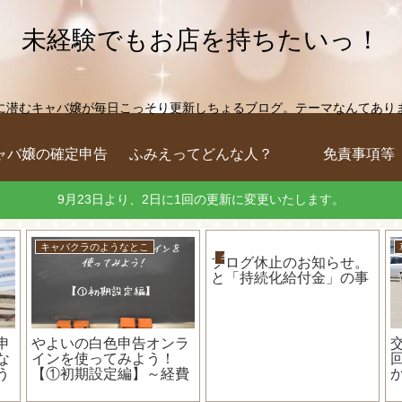
未経験でもお店を持ちたいっ！
に潜むキャバ嬢が毎日こっそり更新しちょるブログ。テーマなんてありません
ャバ嬢の確定申告
ふみえってどんな人？
免責事項等
9月23日より、2日に1回の更新に変更いたします。
キャバクラのようなとこ
キャバクラのようなとこ
個人事業主は節税しすぎ
キャバ嬢の私が確定申告
ると住宅ローンが組めな
をする時に、青色申告よ
ホ
いなんて、知らなかった
りも白色申告をおススメ
い
よー！
する理由！
ち
は