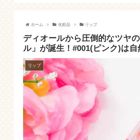
ったら電話してみよー！
出来ません！(；ω；)
ホーム
化粧品
リップ
ディオールから圧倒的なツヤ
ル」が誕生！#001(ピンク)
リップ