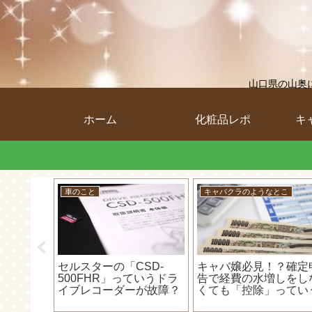
山口県の山奥
ホーム
化粧品レポ
キ
とこ
キャバクラのようなとこ
キャバクラのようなとこ
申告しに
楽天カードが「このカー
すればい
ドでの購入に失敗しまし
平成31年1月からスマ
様子と流
た」ってなる原因と解決
で確定申告出来るみた
・ω・)
方法！カードが使えなか
だけど・・・キャバ嬢