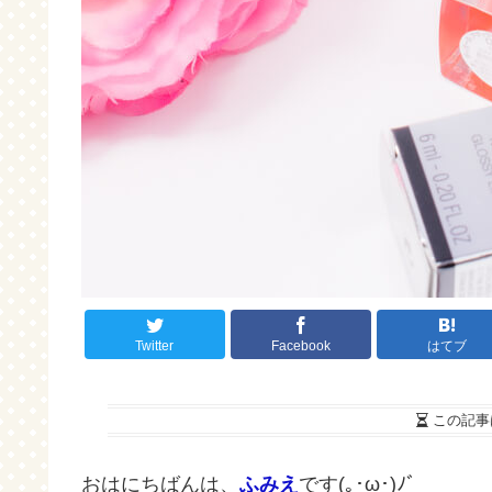
Twitter
Facebook
はてブ
この記事
おはにちばんは、
ふみえ
です(｡･ω･)ﾉﾞ