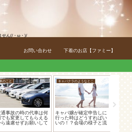
(/・ω・)/
お問い合わせ
下着のお店【ファミー】
D5500
キャバクラのようなとこ
キャバク
購入した撮影BOXが良す
現金出納帳でお金が多か
キャバ
ぎたから、ブログ用の写
ったり少なかったりした
メリッ
真を撮ってる裏側を見せ
時の書き方は「雑収入」
出来る
ゃいます！(=ﾟωﾟ)ﾉ
と「事業主貸」！
較して