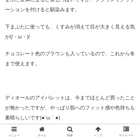
ーションを付けると馴染みます。
下まぶたに使っても、くすみが消えて目が大きく見える気
が(/・ω・)/
チョコレート色のブラウンも入っているので、これから冬
まで使えます。
ディオールのアイパレットは、今までほとんど買ったこと
が無かったですが、やっぱり肌へのフィット感や色持ちも
素晴らしいです(●´ω｀●)
見たまま発色で冬まで使えるアイパレットです！
メニュー
ホーム
検索
トップ
サイドバー