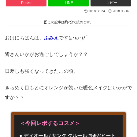
Pocket
LINE
コピー
2018.08.24
2018.05.16
この記事は
約7分
で読めます。
おはにちばんは、
ふみえ
です(｡･ω･)ﾉﾞ
皆さんいかがお過ごしでしょうか？？
日差しも強くなってきたこの頃、
きらめく目もとにオレンジが効いた暖色メイクはいかがで
すか？？
＜今回レポするコスメ＞
● ディオール / サンク クルール #597(ヒート