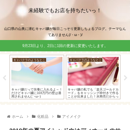
未経験でもお店を持ちたいっ！
山口県の山奥に潜むキャバ嬢が毎日こっそり更新しちょるブログ。テーマなん
てありません(/・ω・)/
9月23日より、2日に1回の更新に変更いたします。
キャバクラのようなとこ
キャバクラのようなとこ
キ
ブ
給
も、
キャバ嬢だって扶養に入れるよ～！
キャバ嬢の私でも「楽天ゴールドカ
金伝
だけどキャバ嬢に103万円の壁は適
ード」をキャッシング枠付きで作る
用されません(;´･ω･)
ことが出来ました！水商売だからっ
て諦めないで！
ホーム
化粧品
アイメイク