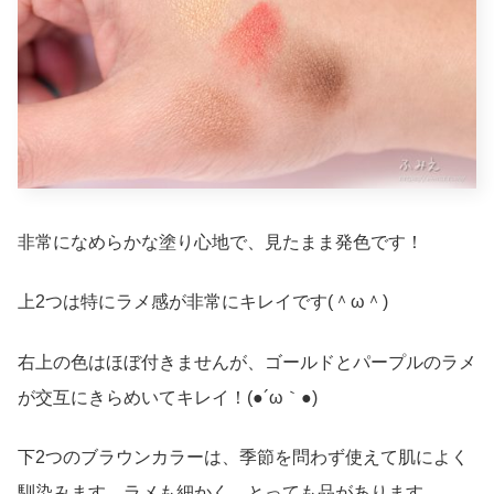
非常になめらかな塗り心地で、見たまま発色です！
上2つは特にラメ感が非常にキレイです(＾ω＾)
右上の色はほぼ付きませんが、ゴールドとパープルのラメ
が交互にきらめいてキレイ！(●´ω｀●)
下2つのブラウンカラーは、季節を問わず使えて肌によく
馴染みます。ラメも細かく、とっても品があります。