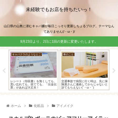
未経験でもお店を持ちたいっ！
山口県の山奥に潜むキャバ嬢が毎日こっそり更新しちょるブログ。テーマなん
てありません(/・ω・)/
9月23日より、2日に1回の更新に変更いたします。
キャバクラのようなとこ
車のこと
キ
、キ
レシート（領収書）を無くしても、
交通事故で病院に行く時は、先に保
キ
た方
貰い忘れても、捨てても、「出金伝
険屋さんに連絡してからじゃないと
受
票」があれば大丈夫！
診てもらえない(´・ω・`)
比
ホーム
化粧品
アイメイク