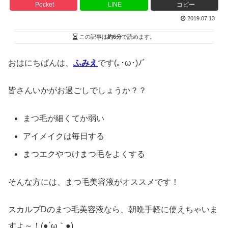
Pocket
LINE
コピー
2019.07.13
この記事は
約6分
で読めます。
おはにちばんは、
ふみえ
です(｡･ω･)ﾉﾞ
皆さんいかがお過ごしでしょうか？？
まつ毛が細くてか弱い
アイメイクは毎日する
まつエクやつけまつ毛をよくする
そんな方には、まつ毛美容液がオススメです！
スカルプDのまつ毛美容液なら、朝晩手軽に使えちゃいま
すよ～！(●´ω｀●)