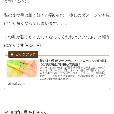
ます(＾ω＾)
私のまつ毛は細く短くか弱いので、少しのダメージでも抜
けたり短くなってしまいます。。。
まつ毛が強くたくましくなってくれればいいなぁ、と願う
ばかりです(●´ω｀●)
短いまつ毛がフサフサに？！フローフシのTHEま
つげ美容液は3日使って実感！
フローフシのTHEまつげ美容液を使ってみました(｡･ω･)ﾉﾞ
やっぱりフローフシは違いますね！使って3日目くらいか
らまつ毛のハリ・コシがアップ！！サラッとした美容液な
のに、しっかりまつ毛美容液としての役割を果たします。
まぶたの保湿感は薄めです。
eimuf.com
まずは見た目から