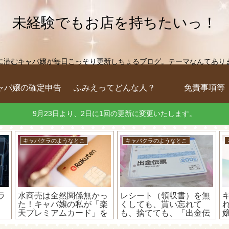
未経験でもお店を持ちたいっ！
に潜むキャバ嬢が毎日こっそり更新しちょるブログ。テーマなんてありません
ャバ嬢の確定申告
ふみえってどんな人？
免責事項等
9月23日より、2日に1回の更新に変更いたします。
キャバクラのようなとこ
キャバクラのようなとこ
ラ
水商売は全然関係無かっ
レシート（領収書）を無
た！キャバ嬢の私が「楽
くしても、貰い忘れて
天プレミアムカード」を
も、捨てても、「出金伝
最大利用可能枠の300万
票」があれば大丈夫！
さ