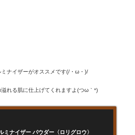
ナイザーがオススメです(/・ω・)/
の溢れる肌に仕上げてくれますよ(つω｀*)
 ルミナイザー パウダー〈ロリグロウ〉