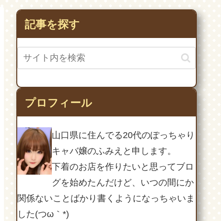
ω･)ﾉ
♪
記事を探す
プロフィール
山口県に住んでる20代のぽっちゃり
キャバ嬢のふみえと申します。
下着のお店を作りたいと思ってブロ
グを始めたんだけど、いつの間にか
関係ないことばかり書くようになっちゃいま
した(つω｀*)