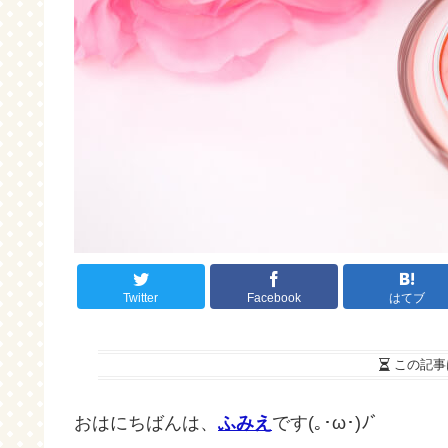
Twitter
Facebook
はてブ
この記事
おはにちばんは、
ふみえ
です(｡･ω･)ﾉﾞ