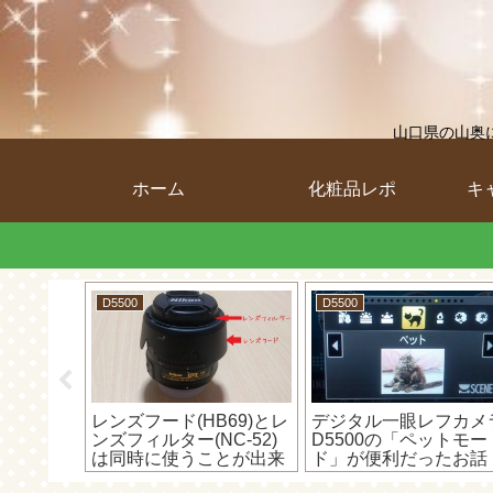
山口県の山奥
ホーム
化粧品レポ
キ
D5500
D5500
SD-
レンズフード(HB69)とレ
デジタル一眼レフカメ
ていうドラ
ンズフィルター(NC-52)
D5500の「ペットモー
が故障？
は同時に使うことが出来
ド」が便利だったお話
イクロ
た！
(=ﾟωﾟ)ﾉ