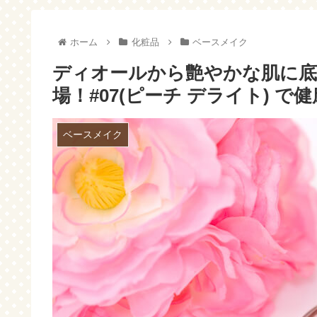
障か
ホーム
化粧品
ベースメイク
ディオールから艶やかな肌に
場！#07(ピーチ デライト) 
ベースメイク