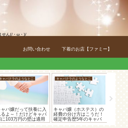
(/・ω・)/
お問い合わせ
下着のお店【ファミー】
キャバクラのようなとこ
キャバクラのようなとこ
車のこと
キャバ嬢だって扶養に入
キャバ嬢（ホステス）の
ホンダ
れるよ～！だけどキャバ
経費の分け方はこうだ！
し終わ
嬢に103万円の壁は適用
確定申告歴5年のキャバ
にする
れません(;´･ω･)
嬢はこう分けています(｡･
けば安