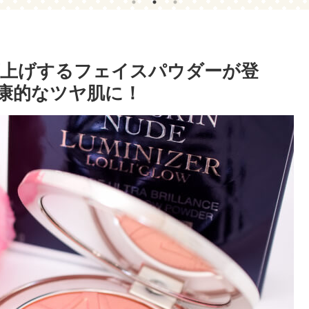
円で持てた方法教えます
(´っ･ω･)っ
底上げするフェイスパウダーが登
で健康的なツヤ肌に！