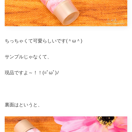
ちっちゃくて可愛らしいです(＾ω＾)
サンプルじゃなくて、
現品ですよ～！！(=ﾟωﾟ)ﾉ
裏面はというと、