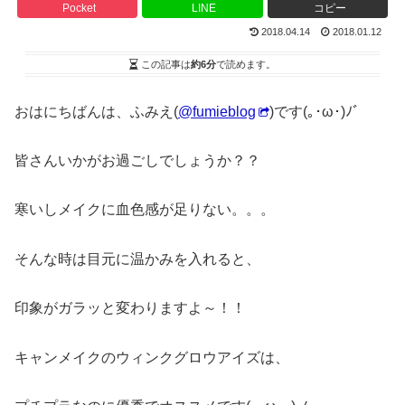
Pocket
LINE
コピー
2018.04.14
2018.01.12
この記事は
約6分
で読めます。
おはにちばんは、ふみえ(
@fumieblog
)です(｡･ω･)ﾉﾞ
皆さんいかがお過ごしでしょうか？？
寒いしメイクに血色感が足りない。。。
そんな時は目元に温かみを入れると、
印象がガラッと変わりますよ～！！
キャンメイクのウィンクグロウアイズは、