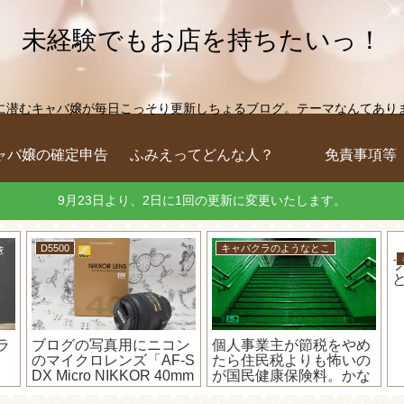
未経験でもお店を持ちたいっ！
に潜むキャバ嬢が毎日こっそり更新しちょるブログ。テーマなんてありません
ャバ嬢の確定申告
ふみえってどんな人？
免責事項等
9月23日より、2日に1回の更新に変更いたします。
車のこと
キャバクラのようなとこ
す
交通事故の時の代車は何
キャバ嬢の私が確定申告
写
回でも変更してもらえる
をする時に、青色申告よ
せ
から遠慮せずお願いして
りも白色申告をおススメ
みよー！
する理由！