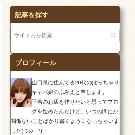
SDカードの故障か
も！？
記事を探す
プロフィール
山口県に住んでる20代のぽっちゃり
キャバ嬢のふみえと申します。
下着のお店を作りたいと思ってブロ
グを始めたんだけど、いつの間にか
関係ないことばかり書くようになっちゃいま
した(つω｀*)