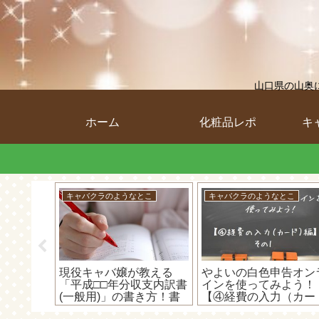
山口県の山奥
ホーム
化粧品レポ
キ
キャバクラのようなとこ
D5500
にしない
保険で治
らえる
やよいの白色申告オンラ
購入した撮影BOXが良
インを使ってみよう！
ぎたから、ブログ用の
【⑤経費の入力（カー
真を撮ってる裏側を見
ド）編】～カードで支払
ちゃいます！(=ﾟωﾟ)ﾉ