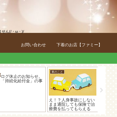
(/・ω・)/
お問い合わせ
下着のお店【ファミー】
車のこと
キャバクラのようなとこ
D5500
セルスターの「CSD-
キャバ嬢(ホステス)がい
レンズフ
500FHR」っていうドラ
つも報酬から引かれてる
ンズフィル
イブレコーダーが故障？
あの源泉徴収の計算式を
は同時
もしかしたらマイクロ
教えちゃうよ～！
た！