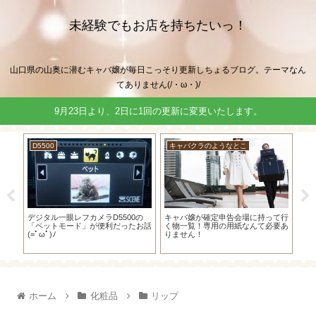
未経験でもお店を持ちたいっ！
山口県の山奥に潜むキャバ嬢が毎日こっそり更新しちょるブログ。テーマなん
てありません(/・ω・)/
9月23日より、2日に1回の更新に変更いたします。
D5500
キャバクラのようなとこ
キ
クロ
デジタル一眼レフカメラD5500の
キャバ嬢が確定申告会場に持って行
や
OR
「ペットモード」が便利だったお話
く物一覧！専用の用紙なんて必要あ
て
ってま
(=ﾟωﾟ)ﾉ
りません！
編
ホーム
化粧品
リップ