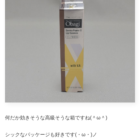
何だか効きそうな高級そうな箱ですね(＾ω＾)
シックなパッケージも好きです(・ω・)ノ