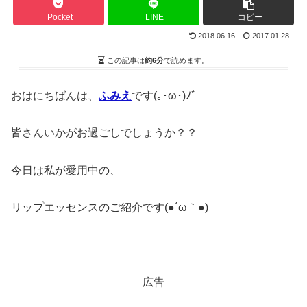
Pocket
LINE
コピー
2018.06.16
2017.01.28
この記事は
約6分
で読めます。
おはにちばんは、
ふみえ
です(｡･ω･)ﾉﾞ
皆さんいかがお過ごしでしょうか？？
今日は私が愛用中の、
リップエッセンスのご紹介です(●´ω｀●)
広告