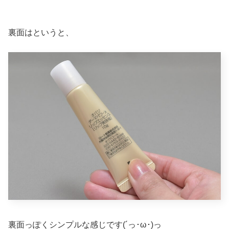
裏面はというと、
裏面っぽくシンプルな感じです(´っ･ω･)っ