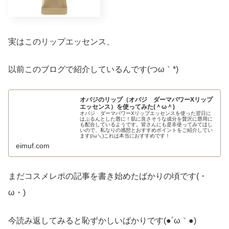
実はこのリップエッセンス、
以前このブログで紹介しているんです(つω｀*)
オバジのリップ（オバジ ダーマパワーXリップ
エッセンス）を使ってみた(＾ω＾)
オバジ ダーマパワーXリップエッセンスを使った翌日に
はぷるんとした唇に！肌に良さそうな成分を贅沢に唇用に
も配合しているようです。皆さんにも是非使ってみてほし
いので、私なりの感想とおすすめポイントをご紹介してい
ます(/ω＼)これは本当におすすめです！
eimuf.com
まだコスメレポの記事を書き始めたばかりの頃です(・
ω・)
今読み返してみると恥ずかしいばかりです(●´ω｀●)