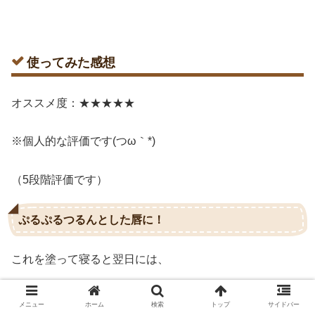
使ってみた感想
オススメ度：★★★★★
※個人的な評価です(つω｀*)
（5段階評価です）
ぷるぷるつるんとした唇に！
これを塗って寝ると翌日には、
ぷるぷるちゅるるんとした赤ちゃんリップに！！(＾ω＾)
メニュー
ホーム
検索
トップ
サイドバー