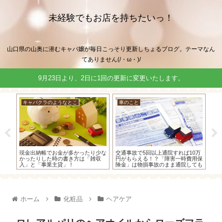
未経験でもお店を持ちたいっ！
山口県の山奥に潜むキャバ嬢が毎日こっそり更新しちょるブログ。テーマなん
てありません(/・ω・)/
9月23日より、2日に1回の更新に変更いたします。
キャバクラのようなとこ
車のこと
車
者の私
現金出納帳でお金が多かったり少な
交通事故で5回以上通院すれば10万
レー
揃え
かったりした時の書き方は「雑収
円がもらえる！？「障害一時費用保
ラ）
入」と「事業主貸」！
険金」は物損事故のまま通院しても
ら
もらえたよ！
ホーム
化粧品
ヘアケア