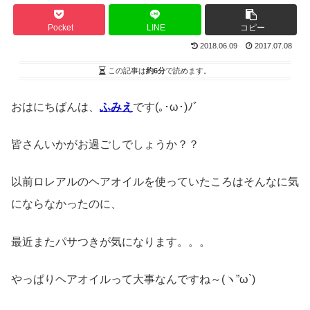
Pocket
LINE
コピー
2018.06.09
2017.07.08
この記事は
約6分
で読めます。
おはにちばんは、
ふみえ
です(｡･ω･)ﾉﾞ
皆さんいかがお過ごしでしょうか？？
以前ロレアルのヘアオイルを使っていたころはそんなに気
にならなかったのに、
最近またパサつきが気になります。。。
やっぱりヘアオイルって大事なんですね～(ヽ”ω`)