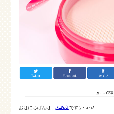
Twitter
Facebook
はてブ
この記事
おはにちばんは、
ふみえ
です(｡･ω･)ﾉﾞ