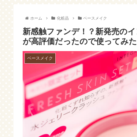
♪
してみた(´っ･ω･)っ
ホーム
化粧品
ベースメイク
新感触ファンデ！？新発売のイ
が高評価だったので使ってみた
ベースメイク