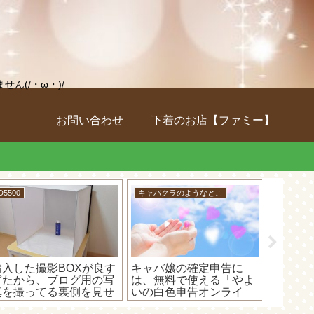
(/・ω・)/
お問い合わせ
下着のお店【ファミー】
D5500
キャバクラのようなとこ
キャバク
購入した撮影BOXが良す
キャバ嬢の確定申告に
キャバ
ぎたから、ブログ用の写
は、無料で使える「やよ
告で経
真を撮ってる裏側を見せ
いの白色申告オンライ
くても
ゃいます！(=ﾟωﾟ)ﾉ
ン」が超オススメ！
便利な