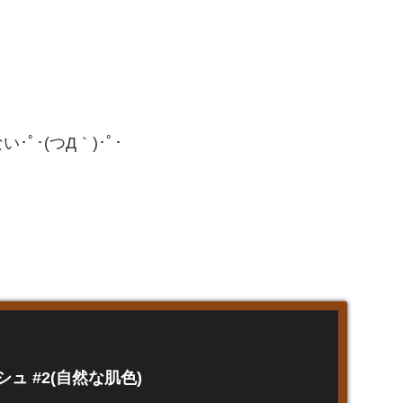
･(つД｀)･ﾟ･
ュ #2(自然な肌色)