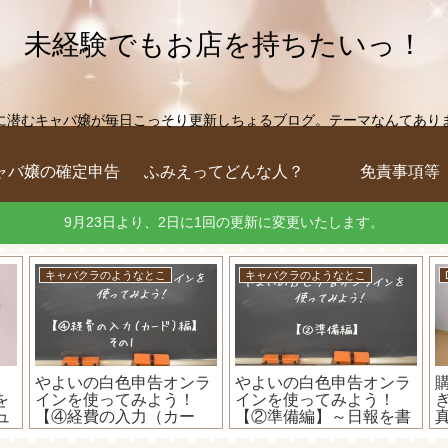
未経験でもお店を持ちたいっ！
に潜むキャバ嬢が毎日こっそり更新しちょるブログ。テーマなんてありません
ャバ嬢の確定申告
ふみえってどんな人？
免責事項等
9月23日より、2日に1回の更新に変更いたします。
キャバクラのようなとこ
キャバクラのようなとこ
やよいの白色申告オンラ
やよいの白色申告オンラ
hを
インを使ってみよう！
インを使ってみよう！
ュ
【④経費の入力（カー
【②準備編】～日報を書
証
ド）編】～現金で買った
いてみる～
ち