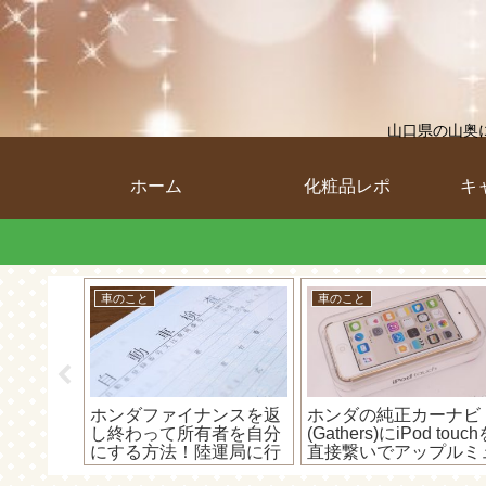
山口県の山奥
ホーム
化粧品レポ
キ
車のこと
車のこと
に行く時
ホンダファイナンスを返
ホンダの純正カーナビ
さんに連
し終わって所有者を自分
(Gathers)にiPod touc
ないと診
にする方法！陸運局に行
直接繋いでアップルミ
ω・`)
けば安くて速くて超簡単
ージックが聞けるか検