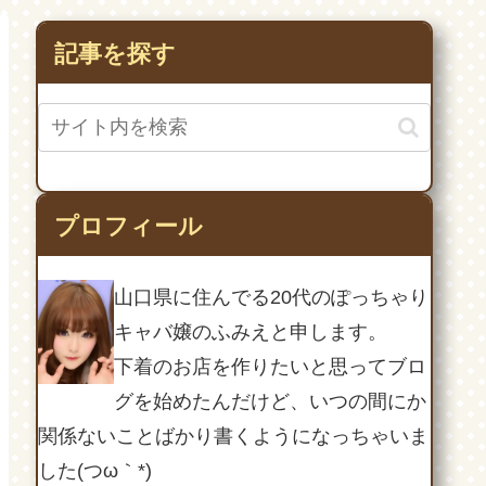
い。っていうのは大ウ
ソ！
記事を探す
プロフィール
山口県に住んでる20代のぽっちゃり
キャバ嬢のふみえと申します。
下着のお店を作りたいと思ってブロ
グを始めたんだけど、いつの間にか
関係ないことばかり書くようになっちゃいま
した(つω｀*)