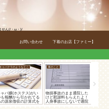
(/・ω・)/
お問い合わせ
下着のお店【ファミー】
キャバクラのようなとこ
車のこと
キャバク
キャバ嬢(ホステス)がい
物損事故のまま通院した
キャバ
つも報酬から引かれてる
けど慰謝料もらえたよ！
は、無
あの源泉徴収の計算式を
人身事故にしないで通院
いの白
教えちゃうよ～！
すると慰謝料がもらえな
ン」が