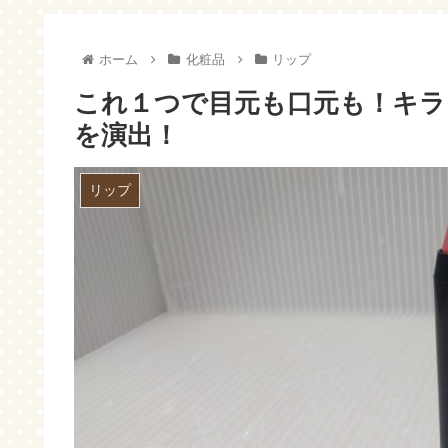
ったら電話してみよー
ホーム
化粧品
リップ
これ１つで目元も口元も！キ
を演出！
リップ