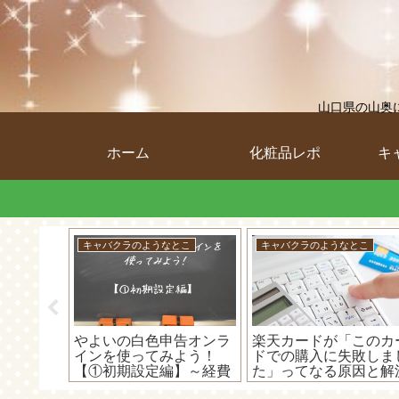
山口県の山奥
ホーム
化粧品レポ
キ
キャバクラのようなとこ
キャバクラのようなとこ
ジサービス
やよいの白色申告オンラ
楽天カードが「このカ
切れるっ
インを使ってみよう！
ドでの購入に失敗しま
届いてか
【①初期設定編】～経費
た」ってなる原因と解
たお話(・
を追加してみる！～
方法！カードが使えな