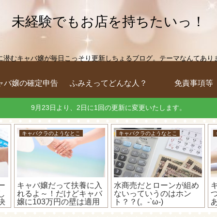
未経験でもお店を持ちたいっ！
に潜むキャバ嬢が毎日こっそり更新しちょるブログ。テーマなんてありません
ャバ嬢の確定申告
ふみえってどんな人？
免責事項等
9月23日より、2日に1回の更新に変更いたします。
キャバクラのようなとこ
キャバクラのようなとこ
ー
キャバ嬢だって扶養に入
水商売だとローンが組め
し
れるよ～！だけどキャバ
ないっていうのはホン
決
嬢に103万円の壁は適用
ト？？(。-`ω-)
か
されません(;´･ω･)