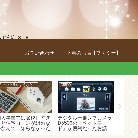
(/・ω・)/
お問い合わせ
下着のお店【ファミー】
キャバクラのようなとこ
車のこと
D5500
やよいの白色申告オンラ
セルスターの「CSD-
ニコン
インを使ってみよう！
500FHR」っていうドラ
フカメラ
【①初期設定編】～経費
イブレコーダーが故障？
センド
を追加してみる！～
もしかしたらマイクロ
うとエ