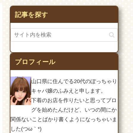
SDカードの故障か
も！？
記事を探す
プロフィール
山口県に住んでる20代のぽっちゃり
キャバ嬢のふみえと申します。
下着のお店を作りたいと思ってブロ
グを始めたんだけど、いつの間にか
関係ないことばかり書くようになっちゃいま
した(つω｀*)