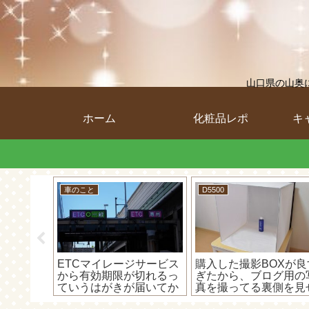
山口県の山奥
ホーム
化粧品レポ
キ
キャバクラのようなとこ
D5500
フカメラ
個人事業主が節税をやめ
ブログの写真用にニコ
ットモー
たら住民税よりも怖いの
のマイクロレンズ「AF
たお話
が国民健康保険料。かな
DX Micro NIKKOR 40
りやばい。。
f/2.8G」をD5500で使