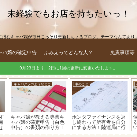
未経験でもお店を持ちたいっ！
に潜むキャバ嬢が毎日こっそり更新しちょるブログ。テーマなんてありません
ャバ嬢の確定申告
ふみえってどんな人？
免責事項等
9月23日より、2日に1回の更新に変更いたします。
キャバクラのようなとこ
住宅
ン
キャバ嬢の確定申告に
ホンダファイナンスの自
-S
は、無料で使える「やよ
動車ローンを繰り上げ一
mm
いの白色申告オンライ
括返済してみた！(=ﾟωﾟ)
っ
ン」が超オススメ！
ﾉ 電話一本で手続き完了♪