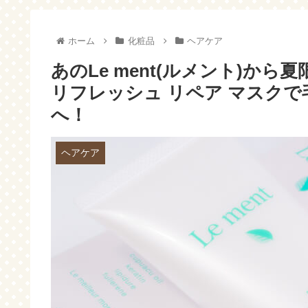
てます(・ω・)
ホーム
化粧品
ヘアケア
あのLe ment(ルメント)か
リフレッシュ リペア マスク
へ！
ヘアケア