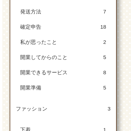
発送方法
7
確定申告
18
私が思ったこと
2
開業してからのこと
5
開業できるサービス
8
開業準備
5
ファッション
3
下着
1