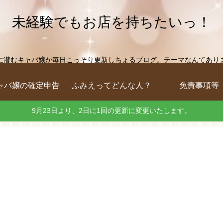
未経験でもお店を持ちたいっ！
に潜むキャバ嬢が毎日こっそり更新しちょるブログ。テーマなんてありません
ャバ嬢の確定申告
ふみえってどんな人？
免責事項等
9月23日より、2日に1回の更新に変更いたします。