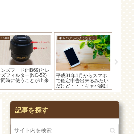
車のこと
車のこと
キャバク
ホンダの純正カーナビ
交通事故で病院に行く時
キャバ
Gathers)にiPod touchを
は、先に保険屋さんに連
は、無
直接繋いでアップルミュ
絡してからじゃないと診
いの白
ージックが聞けるか検証
てもらえない(´・ω・`)
ン」が
てみた(´っ･ω･)っ
記事を探す