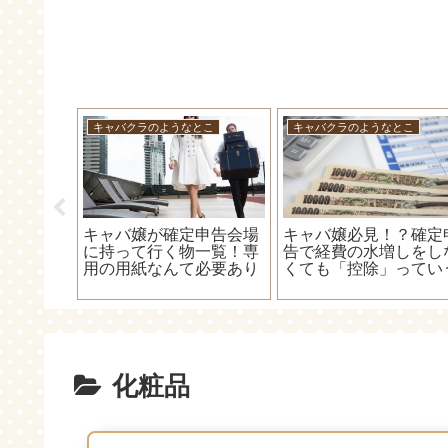
とこ
D5500
キャバクラのようなとこ
D5500 18-55 VRII レンズ
やよいの白色申告オン
キット（赤）をブログの
インを使ってみよう！
らスマホ
写真用に買ったから見た
【⑤経費の入力（カー
るみたい
目だけレビュー！！
ド）編】～カードで支
ャバ嬢は
った時の入力方法～
ω；)
化粧品