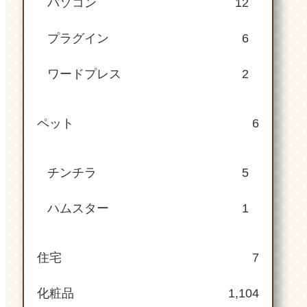
パソコン
12
プラグイン
6
ワードプレス
2
ペット
6
チンチラ
5
ハムスター
1
住宅
7
化粧品
1,104