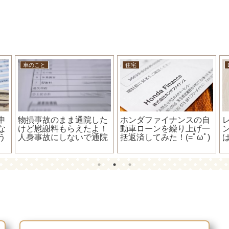
キャバクラのようなとこ
キャバクラのようなとこ
ブログ休止のお知らせ。
と「持続化給付金」の事
ラ
キャバ嬢の私でも「楽天
ゴールドカード」をキャ
(
ッシング枠付きで作るこ
払
とが出来ました！水商売
だからって諦めないで！
し