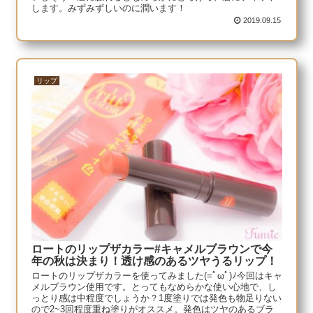
します。みずみずしいのに潤います！
2019.09.15
リップ
ロートのリップザカラー#キャメルブラウンで今
年の秋は決まり！透け感のあるツヤうるリップ！
ロートのリップザカラーを使ってみました(=ﾟωﾟ)ﾉ今回はキャ
メルブラウン使用です。とってもなめらかな使い心地で、し
っとり感は中程度でしょうか？1度塗りでは発色も物足りない
ので2~3回程度重ね塗りがオススメ。発色はツヤのあるブラ