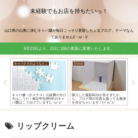
未経験でもお店を持ちたいっ！
山口県の山奥に潜むキャバ嬢が毎日こっそり更新しちょるブログ。テーマなん
てありません(/・ω・)/
9月23日より、2日に1回の更新に変更いたします。
キャバクラのようなとこ
D5500
キャバ
の
キャバ嬢（ホステス）の経費の分け
購入した撮影BOXが良すぎたか
キャバ
い
方はこうだ！確定申告歴5年のキャ
ら、ブログ用の写真を撮ってる裏側
金は「
バ嬢はこう分けています(｡･ω･)ﾉ
を見せちゃいます！(=ﾟωﾟ)ﾉ
厚生費
リップクリーム