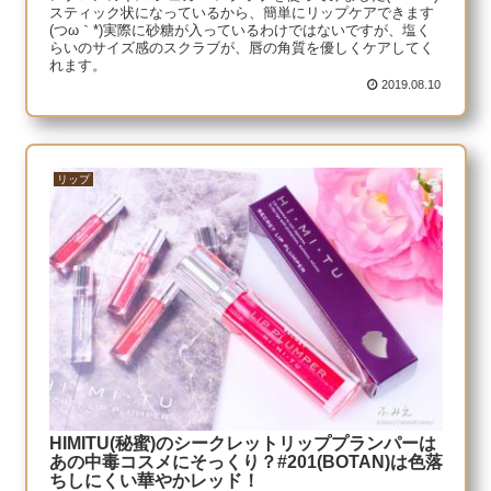
スティック状になっているから、簡単にリップケアできます
(つω｀*)実際に砂糖が入っているわけではないですが、塩く
らいのサイズ感のスクラブが、唇の角質を優しくケアしてく
れます。
2019.08.10
リップ
HIMITU(秘蜜)のシークレットリッププランパーは
あの中毒コスメにそっくり？#201(BOTAN)は色落
ちしにくい華やかレッド！