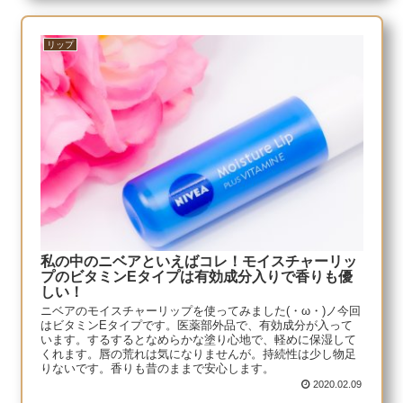
リップ
私の中のニベアといえばコレ！モイスチャーリッ
プのビタミンEタイプは有効成分入りで香りも優
しい！
ニベアのモイスチャーリップを使ってみました(・ω・)ノ今回
はビタミンEタイプです。医薬部外品で、有効成分が入って
います。するするとなめらかな塗り心地で、軽めに保湿して
くれます。唇の荒れは気になりませんが。持続性は少し物足
りないです。香りも昔のままで安心します。
2020.02.09