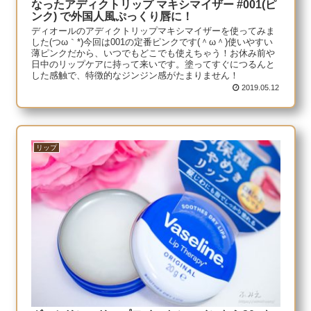
なったアディクトリップ マキシマイザー #001(ピ
ンク) で外国人風ぷっくり唇に！
ディオールのアディクトリップマキシマイザーを使ってみま
した(つω｀*)今回は001の定番ピンクです(＾ω＾)使いやすい
薄ピンクだから、いつでもどこでも使えちゃう！お休み前や
日中のリップケアに持って来いです。塗ってすぐにつるんと
した感触で、特徴的なジンジン感がたまりません！
2019.05.12
リップ