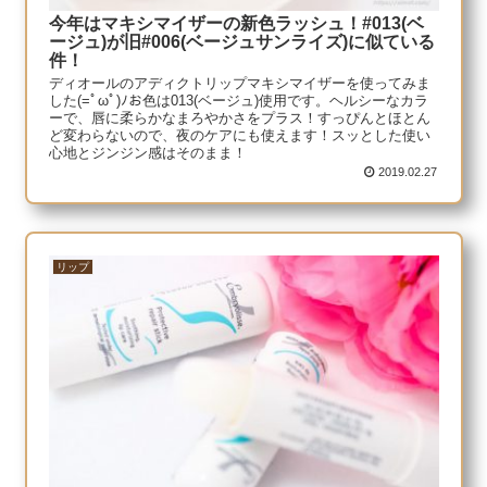
今年はマキシマイザーの新色ラッシュ！#013(ベ
ージュ)が旧#006(ベージュサンライズ)に似ている
件！
ディオールのアディクトリップマキシマイザーを使ってみま
した(=ﾟωﾟ)ﾉお色は013(ベージュ)使用です。ヘルシーなカラ
ーで、唇に柔らかなまろやかさをプラス！すっぴんとほとん
ど変わらないので、夜のケアにも使えます！スッとした使い
心地とジンジン感はそのまま！
2019.02.27
リップ