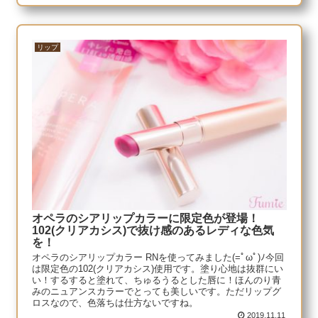
リップ
オペラのシアリップカラーに限定色が登場！
102(クリアカシス)で抜け感のあるレディな色気
を！
オペラのシアリップカラー RNを使ってみました(=ﾟωﾟ)ﾉ今回
は限定色の102(クリアカシス)使用です。塗り心地は抜群にい
い！するすると塗れて、ちゅるうるとした唇に！ほんのり青
みのニュアンスカラーでとっても美しいです。ただリップグ
ロスなので、色落ちは仕方ないですね。
2019.11.11