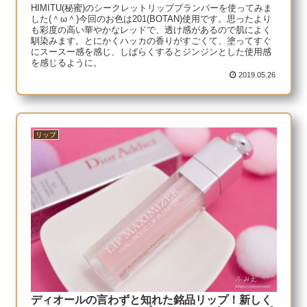
HIMITU(秘蜜)のシークレットリッププランパーを使ってみま
した(＾ω＾)今回のお色は201(BOTAN)使用です。思ったより
も彩度の高い華やかなレッドで、透け感があるので肌によく
馴染みます。とにかくハッカの香りがすごくて、塗ってすぐ
にスースー感を感じ、しばらくするとジンジンとした使用感
を感じるように。
2019.05.26
リップ
ディオールの言わずと知れた銘品リップ！新しく