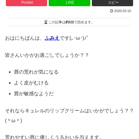
Pocket
LINE
コピー
2020.03.10
この記事は
約5分
で読めます。
おはにちばんは、
ふみえ
です(｡･ω･)ﾉﾞ
皆さんいかがお過ごしでしょうか？？
唇の荒れが気になる
よく皮がむける
唇が敏感なようだ
それならキュレルのリップクリームはいかがでしょう？？
(＾ω＾)
荒れやすい唇に優しくうるおいを与えます。