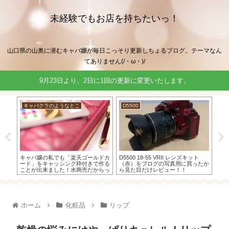
未経験でもお店を持ちたいっ！
山口県の山奥に潜むキャバ嬢が毎日こっそり更新しちょるブログ。テーマなん
てありません(/・ω・)/
9月23日より、2日に1回の更新に変更いたします。
キャバクラのようなとこ
D5500
キ
連絡
キャバ嬢の私でも「楽天ゴールドカ
D5500 18-55 VRII レンズキット
キ
酬明
ード」をキャッシング枠付きで作る
（赤）をブログの写真用に買ったか
だけ
申告
ことが出来ました！水商売だからっ
ら見た目だけレビュー！！
用さ
て諦めないで！
ホーム
化粧品
リップ