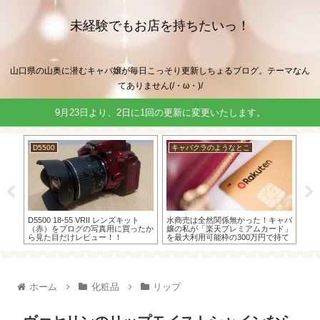
未経験でもお店を持ちたいっ！
山口県の山奥に潜むキャバ嬢が毎日こっそり更新しちょるブログ。テーマなん
てありません(/・ω・)/
9月23日より、2日に1回の更新に変更いたします。
D5500
キャバクラのようなとこ
車
てい
D5500 18-55 VRII レンズキット
水商売は全然関係無かった！キャバ
物
（赤）をブログの写真用に買ったか
嬢の私が「楽天プレミアムカード」
も
ら見た目だけレビュー！！
を最大利用可能枠の300万円で持て
院
た方法教えます(´っ･ω･)っ
い
ホーム
化粧品
リップ