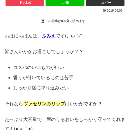
Pocket
LINE
コピー
2019.04.06
この記事は
約5分
で読めます。
おはにちばんは、
ふみえ
です(｡･ω･)ﾉﾞ
皆さんいかがお過ごしでしょうか？？
コスパのいいものがいい
香りが付いているものは苦手
しっかり唇に塗り込みたい
それなら
ヴァセリン
の
リップ
はいかがですか？
たっぷり大容量で、唇のうるおいをしっかり守ってくれま
すよ(●´ω｀●)