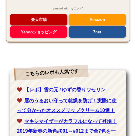
posted with
カエレバ
楽天市場
Amazon
Yahooショッピング
7net
こちらのレポも人気です
【レポ】雪の元 / ゆずの香りワセリン
唇のうるおい守って乾燥を防げ！実際に使
って分かったオススメリップクリーム10選！
マキシマイザーがカラフルになって登場！
2019年新春の新色#001～#012まで全7色を一