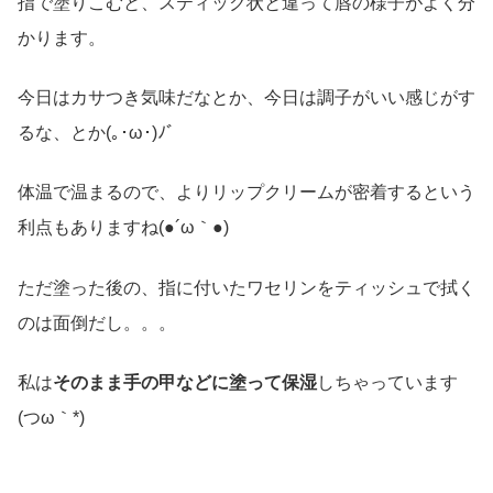
指で塗りこむと、スティック状と違って唇の様子がよく分
かります。
今日はカサつき気味だなとか、今日は調子がいい感じがす
るな、とか(｡･ω･)ﾉﾞ
体温で温まるので、よりリップクリームが密着するという
利点もありますね(●´ω｀●)
ただ塗った後の、指に付いたワセリンをティッシュで拭く
のは面倒だし。。。
私は
そのまま手の甲などに塗って保湿
しちゃっています
(つω｀*)