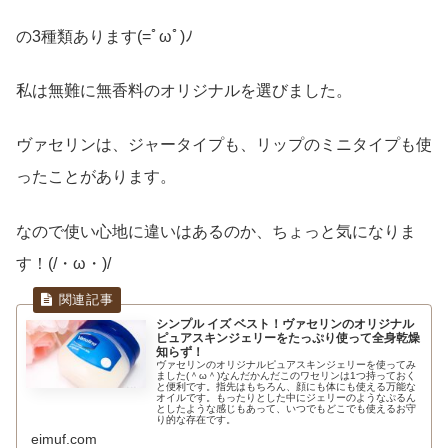
の3種類あります(=ﾟωﾟ)ﾉ
私は無難に無香料のオリジナルを選びました。
ヴァセリンは、ジャータイプも、リップのミニタイプも使
ったことがあります。
なので使い心地に違いはあるのか、ちょっと気になりま
す！(/・ω・)/
シンプル イズ ベスト！ヴァセリンのオリジナル
ピュアスキンジェリーをたっぷり使って全身乾燥
知らず！
ヴァセリンのオリジナルピュアスキンジェリーを使ってみ
ました(＾ω＾)なんだかんだこのワセリンは1つ持っておく
と便利です。指先はもちろん、顔にも体にも使える万能な
オイルです。もったりとした中にジェリーのようなぷるん
としたような感じもあって、いつでもどこでも使えるお守
り的な存在です。
eimuf.com