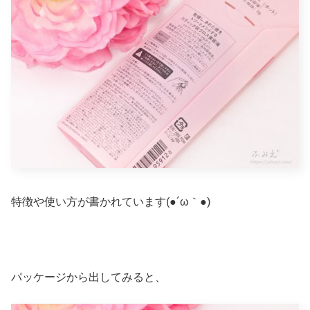
特徴や使い方が書かれています(●´ω｀●)
パッケージから出してみると、