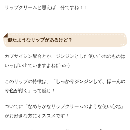
リップクリームと思えば十分ですね！！
似たようなリップがあるけど？
カプサイシン配合とか、ジンジンとした使い心地のものは
いっぱい出ていますよね(;´･ω･)
このリップの特徴は、「
しっかりジンジンして、ほーんの
り色が付く
」って感じ！
ついでに「なめらかなリップクリームのような使い心地」
がお好きな方にオススメです！