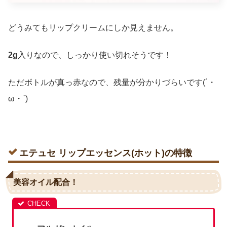
どうみてもリップクリームにしか見えません。
2g
入りなので、しっかり使い切れそうです！
ただボトルが真っ赤なので、残量が分かりづらいです(´・
ω・`)
エテュセ リップエッセンス(ホット)の特徴
美容オイル配合！