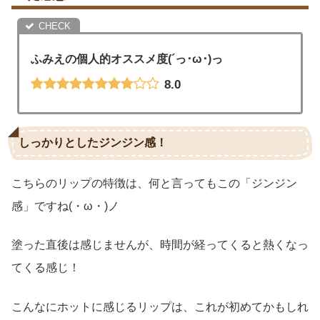
ふみえの個人的オススメ度(´っ･ω･)っ
8.0
しっかりとしたジンジン感！
こちらのリップの特徴は、何と言ってもこの「ジンジン
感」ですね(・ω・)ノ
塗った直後は感じませんが、時間が経ってくると熱くなっ
てくる感じ！
こんなにホットに感じるリップは、これが初めてかもしれ