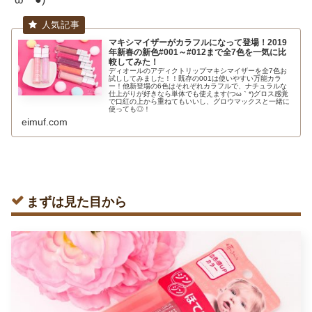
マキシマイザーがカラフルになって登場！2019
年新春の新色#001～#012まで全7色を一気に比
較してみた！
ディオールのアディクトリップマキシマイザーを全7色お
試ししてみました！！既存の001は使いやすい万能カラ
ー！他新登場の6色はそれぞれカラフルで、ナチュラルな
仕上がりが好きなら単体でも使えます(つω｀*)グロス感覚
で口紅の上から重ねてもいいし、グロウマックスと一緒に
使っても◎！
eimuf.com
まずは見た目から