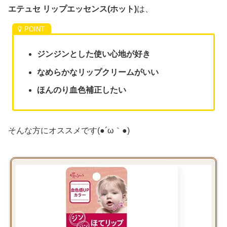
エテュセ リップエッセンス(ホット)
は、
ジンジンとした使い心地が好き
なめらかなリップクリームがいい
ほんのり血色補正したい
そんな方にオススメです(●´ω｀●)