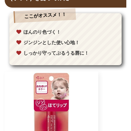
ここがオススメ！！
ほんのり色づく！
ジンジンとした使い心地！
しっかり守ってぷるうる唇に！