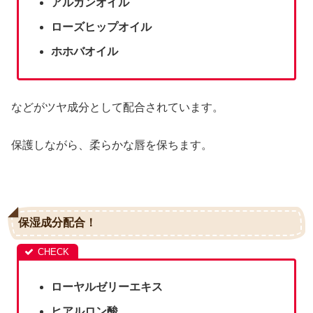
アルガンオイル
ローズヒップオイル
ホホバオイル
などがツヤ成分として配合されています。
保護しながら、柔らかな唇を保ちます。
保湿成分配合！
ローヤルゼリーエキス
ヒアルロン酸