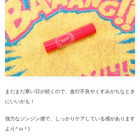
まだまだ寒い日が続くので、血行不良やくすみがちなとき
にいいかも！
強力なジンジン感で、しっかりケアしている感があります
よ♪(＾ω＾)