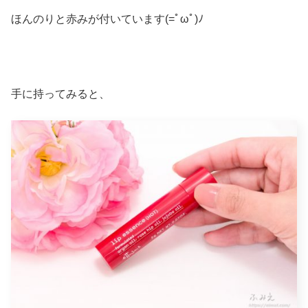
ほんのりと赤みが付いています(=ﾟωﾟ)ﾉ
手に持ってみると、