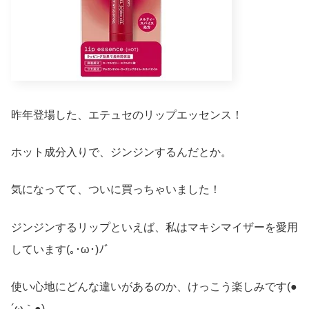
昨年登場した、エテュセのリップエッセンス！
ホット成分入りで、ジンジンするんだとか。
気になってて、ついに買っちゃいました！
ジンジンするリップといえば、私はマキシマイザーを愛用
しています(｡･ω･)ﾉﾞ
使い心地にどんな違いがあるのか、けっこう楽しみです(●
´ω｀●)