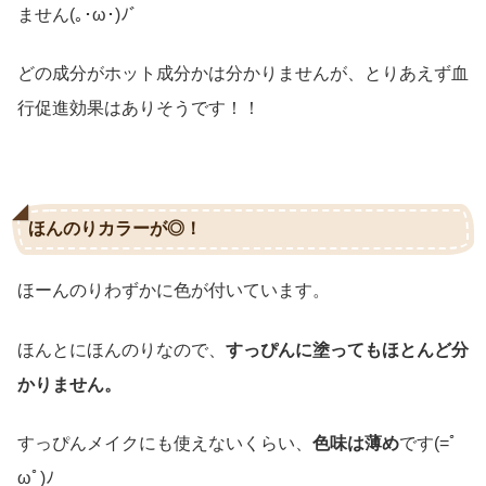
ません(｡･ω･)ﾉﾞ
どの成分がホット成分かは分かりませんが、とりあえず血
行促進効果はありそうです！！
ほんのりカラーが◎！
ほーんのりわずかに色が付いています。
ほんとにほんのりなので、
すっぴんに塗ってもほとんど分
かりません。
すっぴんメイクにも使えないくらい、
色味は薄め
です(=ﾟ
ωﾟ)ﾉ