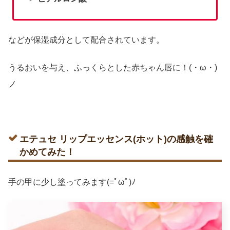
などが保湿成分として配合されています。
うるおいを与え、ふっくらとした赤ちゃん唇に！(・ω・)
ノ
エテュセ リップエッセンス(ホット)の感触を確
かめてみた！
手の甲に少し塗ってみます(=ﾟωﾟ)ﾉ