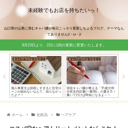
未経験でもお店を持ちたいっ！
山口県の山奥に潜むキャバ嬢が毎日こっそり更新しちょるブログ。テーマなん
てありません(/・ω・)/
9月23日より、2日に1回の更新に変更いたします。
キャバクラのようなとこ
キャバクラのようなとこ
住
、罰
個人事業主は節税しすぎると住宅ロ
現役キャバ嬢が教える「平成□□年
ホ
！
ーンが組めないなんて、知らなかっ
分収支内訳書(一般用)」の書き方！
を繰
たよー！
書いて行けば時短になるよ～！
ωﾟ
ホーム
化粧品
ヘアケア