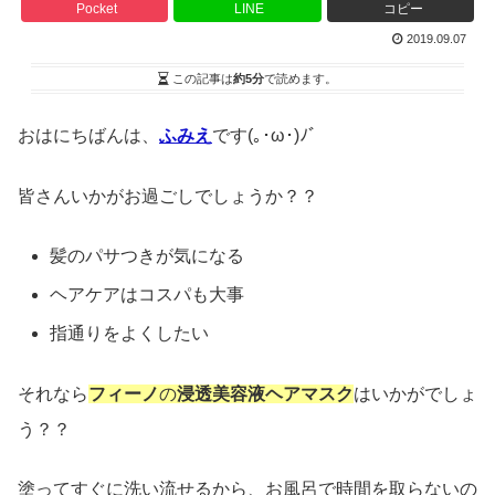
Pocket
LINE
コピー
2019.09.07
この記事は
約5分
で読めます。
おはにちばんは、
ふみえ
です(｡･ω･)ﾉﾞ
皆さんいかがお過ごしでしょうか？？
髪のパサつきが気になる
ヘアケアはコスパも大事
指通りをよくしたい
それなら
フィーノ
の
浸透美容液ヘアマスク
はいかがでしょ
う？？
塗ってすぐに洗い流せるから、お風呂で時間を取らないの