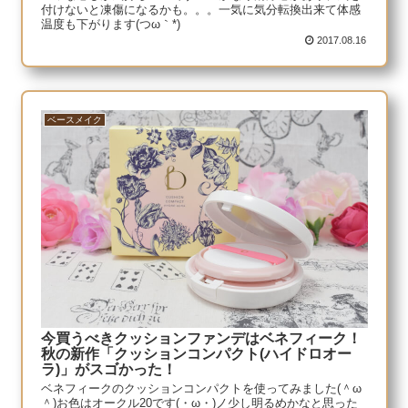
付けないと凍傷になるかも。。。一気に気分転換出来て体感
温度も下がります(つω｀*)
2017.08.16
ベースメイク
今買うべきクッションファンデはベネフィーク！
秋の新作「クッションコンパクト(ハイドロオー
ラ)」がスゴかった！
ベネフィークのクッションコンパクトを使ってみました(＾ω
＾)お色はオークル20です(・ω・)ノ少し明るめかなと思った