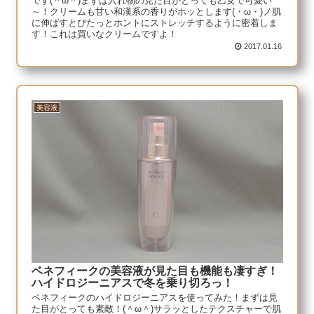
です(＾ω＾)まずは入れ物の見た目がとっても乙女で可愛い
～！クリームも甘い和漢系の香りがホッとします(・ω・)ノ肌
に伸ばすとぴたっとホントにストレッチするように密着しま
す！これは買いなクリームですよ！
2017.01.16
美容液
ベネフィークの美容液が見た目も機能も凄すぎ！
ハイドロジーニアスで冬を乗り切ろっ！
ベネフィークのハイドロジーニアスを使ってみた！まずは見
た目がとっても素敵！(＾ω＾)サラッとしたテクスチャーで肌