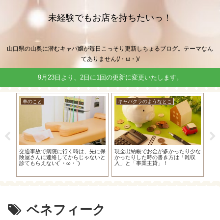
未経験でもお店を持ちたいっ！
山口県の山奥に潜むキャバ嬢が毎日こっそり更新しちょるブログ。テーマなん
てありません(/・ω・)/
9月23日より、2日に1回の更新に変更いたします。
車のこと
キャバクラのようなとこ
キ
～！
交通事故で病院に行く時は、先に保
現金出納帳でお金が多かったり少な
個
は適
険屋さんに連絡してからじゃないと
かったりした時の書き方は「雑収
よ
診てもらえない(´・ω・`)
入」と「事業主貸」！
な
ベネフィーク