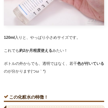
120ml
入りと、やっぱり小さめサイズです。
これでも
約2か月程度使える
みたい！
ボトルの外からでも、透明ではなく、若干
色が付いている
のが分かります(つω｀*)
この化粧水の特徴！