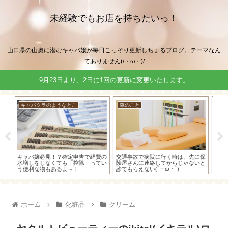
未経験でもお店を持ちたいっ！
山口県の山奥に潜むキャバ嬢が毎日こっそり更新しちょるブログ。テーマなん
てありません(/・ω・)/
9月23日より、2日に1回の更新に変更いたします。
車のこと
キャバクラのようなとこ
キ
費の
交通事故で病院に行く時は、先に保
キャバ嬢の私が確定申告をする時
キ
てい
険屋さんに連絡してからじゃないと
に、青色申告よりも白色申告をおス
え
診てもらえない(´・ω・`)
スメする理由！
ン
ホーム
化粧品
クリーム