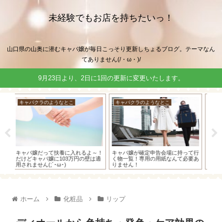
未経験でもお店を持ちたいっ！
山口県の山奥に潜むキャバ嬢が毎日こっそり更新しちょるブログ。テーマなん
てありません(/・ω・)/
9月23日より、2日に1回の更新に変更いたします。
キャバクラのようなとこ
キ
キャバクラのようなとこ
ブログ休止のお知らせ。と「持続化
給付金」の事
て行
やよいの白色申告オンラインを使っ
や
要あ
てみよう！【⑤経費の入力（カー
て
ド）編】～カードで支払った時の入
い
力方法～
ホーム
化粧品
リップ