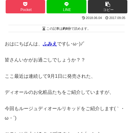
Pocket
LINE
コピー
2018.06.04
2017.09.05
この記事は
約8分
で読めます。
おはにちばんは、
ふみえ
です(｡･ω･)ﾉﾞ
皆さんいかがお過ごしでしょうか？？
ここ最近は連続して9月1日に発売された、
ディオールのお化粧品たちをご紹介していますが、
今回もルージュディオールリキッドをご紹介します(｀・
ω・´)ゞ