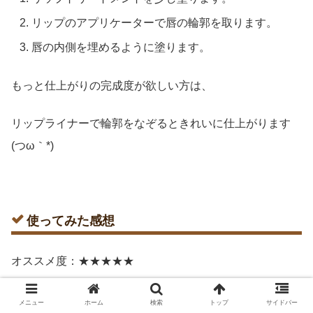
リップのアプリケーターで唇の輪郭を取ります。
唇の内側を埋めるように塗ります。
もっと仕上がりの完成度が欲しい方は、
リップライナーで輪郭をなぞるときれいに仕上がります
(つω｀*)
使ってみた感想
オススメ度：★★★★★
※個人的な評価です(つω｀*)
メニュー
ホーム
検索
トップ
サイドバー