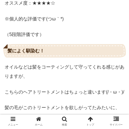
オススメ度：★★★★☆
※個人的な評価です(つω｀*)
（5段階評価です）
髪によく馴染む！
オイルなどは髪をコーティングして守ってくれる感じがあ
りますが、
こちらのヘアトリートメントはちょっと違います(/・ω・)/
髪の毛がこのトリートメントを欲しがってたみたいに、
するすると吸収されていく感じ！！
メニュー
ホーム
検索
トップ
サイドバー