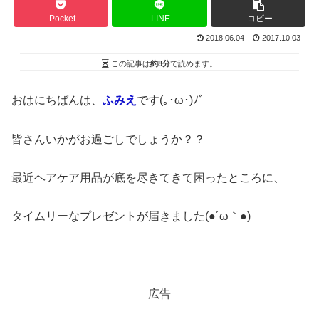
Pocket
LINE
コピー
2018.06.04
2017.10.03
この記事は
約8分
で読めます。
おはにちばんは、
ふみえ
です(｡･ω･)ﾉﾞ
皆さんいかがお過ごしでしょうか？？
最近ヘアケア用品が底を尽きてきて困ったところに、
タイムリーなプレゼントが届きました(●´ω｀●)
広告