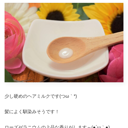
少し硬めのヘアミルクです(つω｀*)
髪によく馴染みそうです！
ローズゼラニウムの上品な香りがします～(●´ω｀●)