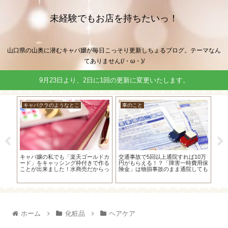
未経験でもお店を持ちたいっ！
山口県の山奥に潜むキャバ嬢が毎日こっそり更新しちょるブログ。テーマなん
てありません(/・ω・)/
9月23日より、2日に1回の更新に変更いたします。
車のこと
キャバクラのようなとこ
キ
0万
レーダー探知機のASSURA（アシュ
キャバ嬢でも青色申告のメリットを
現役
用保
ラ）をOBDⅡ接続してて電源が入
受けることが出来るの？白色申告と
分収
ても
らない時の対処法！
比較してみた！
書
ホーム
化粧品
ヘアケア