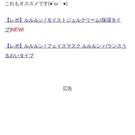
これもオススメです(●´ω｀●)
【レポ】ルルルン / モイストジェルクリーム(保湿タイ
プ)
NEW!
【レポ】ルルルン / フェイスマスク ルルルン バランスう
るおいタイプ
広告