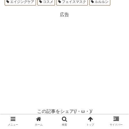
エイジングケア
コスメ
フェイスマスク
ルルルン
広告
この記事をシェア(/・ω・)/
Twitter
Facebook
はてブ
メニュー
ホーム
検索
トップ
サイドバー