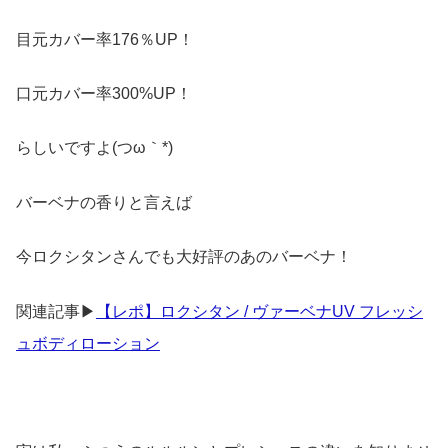
目元カバー率176％UP！
口元カバー率300%UP！
らしいですよ(つω｀*)
バーベナの香りと言えば
今ロクシタンさんでも大好評のあのバーベナ！
関連記事▶
【レポ】ロクシタン / ヴァーベナUV フレッシ
ュボディローション