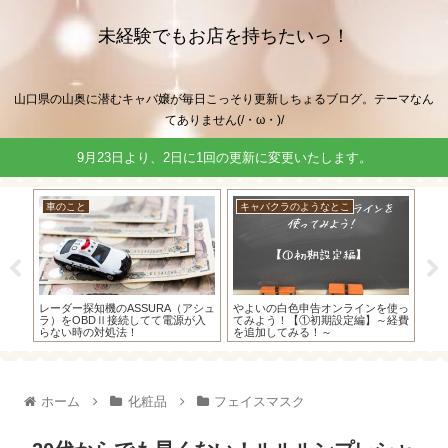
未経験でもお店を持ちたいっ！
山口県の山奥に潜むキャバ嬢が毎日こっそり更新しちょるブログ。テーマなん
てありません(/・ω・)/
9月23日より、2日に1回の更新に変更いたします。
車のこと
キャバクラのようなとこ
車
使っ
物損事故のまま通院したけど慰謝料
楽天カードのご利用可能額が勝手に
ET
経費
もらえたよ！人身事故にしないで通
増枠されててびっくり！(・ω・)
限
院すると慰謝料がもらえない。って
かん
いうのは大ウソ！
ホーム
化粧品
フェイスマスク