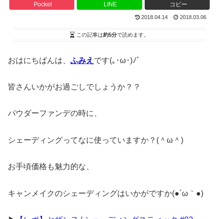
Pocket
LINE
コピー
2018.04.14
2018.03.06
この記事は
約5分
で読めます。
おはにちばんは、
ふみえ
です(｡･ω･)ﾉﾞ
皆さんいかがお過ごしでしょうか？？
パウダーファンデの時に、
シェーディングってなに使っていますか？(＾ω＾)
お手頃価格も魅力的な、
キャンメイクのシェーディングはいかがですか(●´ω｀●)