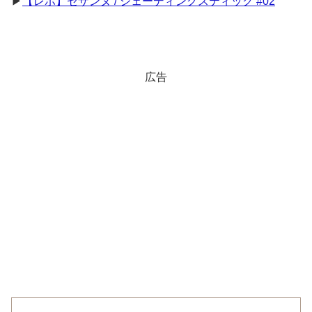
▶
【レポ】セザンヌ / シェーディングスティック #02
広告