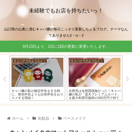
未経験でもお店を持ちたいっ！
山口県の山奥に潜むキャバ嬢が毎日こっそり更新しちょるブログ。テーマなん
てありません(/・ω・)/
9月23日より、2日に1回の更新に変更いたします。
キャバクラのようなとこ
D5500
キ
時
水商売は全然関係無かった！キャバ
ブログの写真用にニコンのマイクロ
キャ
おス
嬢の私が「楽天プレミアムカード」
レンズ「AF-S DX Micro NIKKOR
だけ
を最大利用可能枠の300万円で持て
40mm f/2.8G」をD5500で使ってま
用され
た方法教えます(´っ･ω･)っ
す(・ω・)
ホーム
化粧品
ベースメイク