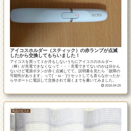
アイコスホルダー（スティック）の赤ランプが点滅
したから交換してもらいました！
アイコスを買って１か月もしないうちにアイコスのホルダー
（棒）が充電できなくなって・・・充電できてないのかは分かん
ないけど電源ボタンが赤く点滅してて。説明書を見たら「故障の
可能性があります」って(´・ω・`)リセットしても直らなかったか
らサポートに電話して交換されて届くまでを書いてみました。
2016.04.29
商品の仕入れ