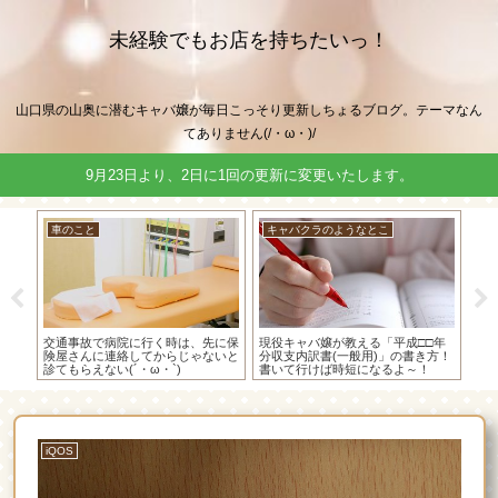
未経験でもお店を持ちたいっ！
山口県の山奥に潜むキャバ嬢が毎日こっそり更新しちょるブログ。テーマなん
てありません(/・ω・)/
9月23日より、2日に1回の更新に変更いたします。
車のこと
キャバクラのようなとこ
キ
使っ
交通事故で病院に行く時は、先に保
現役キャバ嬢が教える「平成□□年
や
経費
険屋さんに連絡してからじゃないと
分収支内訳書(一般用)」の書き方！
て
診てもらえない(´・ω・`)
書いて行けば時短になるよ～！
編
iQOS