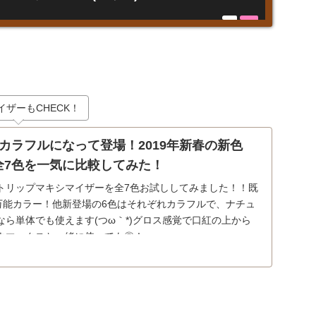
イザーもCHECK！
カラフルになって登場！2019年新春の新色
まで全7色を一気に比較してみた！
トリップマキシマイザーを全7色お試ししてみました！！既
い万能カラー！他新登場の6色はそれぞれカラフルで、ナチュ
ら単体でも使えます(つω｀*)グロス感覚で口紅の上から
ウマックスと一緒に使っても◎！