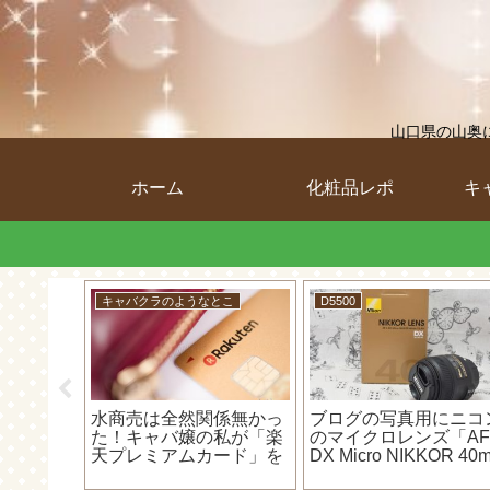
山口県の山奥
ホーム
化粧品レポ
キ
うなとこ
D5500
キャバクラのようなとこ
定申告で取
D5500 18-55 VRII レンズ
やよいの白色申告オ
は「所得
キット（赤）をブログの
インを使ってみよう
経費や福利
写真用に買ったから見た
【⑤経費の入力（カ
だよ！
目だけレビュー！！
ド）編】～カードで