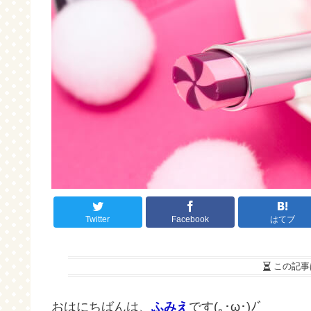
Twitter
Facebook
はてブ
この記事
おはにちばんは、
ふみえ
です(｡･ω･)ﾉﾞ