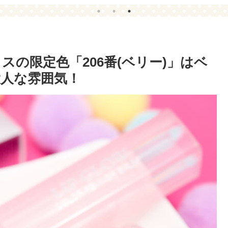
の限定色「206番(ベリー)」はベ
人な雰囲気！