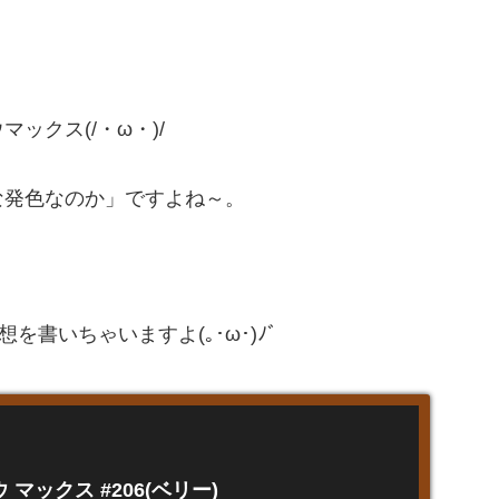
ックス(/・ω・)/
な発色なのか」ですよね～。
書いちゃいますよ(｡･ω･)ﾉﾞ
マックス #206(ベリー)