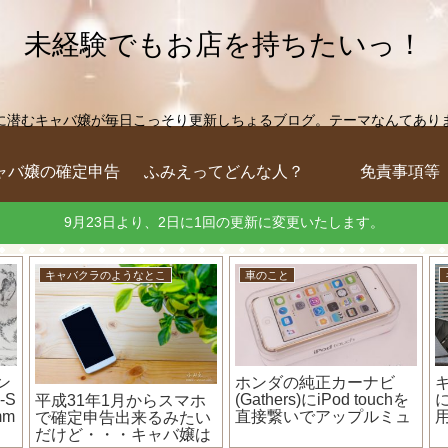
未経験でもお店を持ちたいっ！
に潜むキャバ嬢が毎日こっそり更新しちょるブログ。テーマなんてありません
ャバ嬢の確定申告
ふみえってどんな人？
免責事項等
9月23日より、2日に1回の更新に変更いたします。
キャバクラのようなとこ
車のこと
ンラ
キャバ嬢でも青色申告の
え！？人身事故にしない
！
メリットを受けることが
まま通院しても保険で治
ー
出来るの？白色申告と比
療費を払ってもらえる
支払
較してみた！
の！？(=ﾟωﾟ)ﾉ