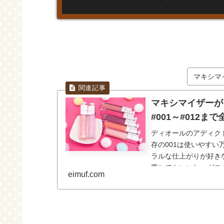
マキシマ
マキシマイザーが
#001～#012
ディオールのアディク
存の001は使いやす
ラルな仕上がりが好きな
重ねてもいいし、グロ
eimuf.com