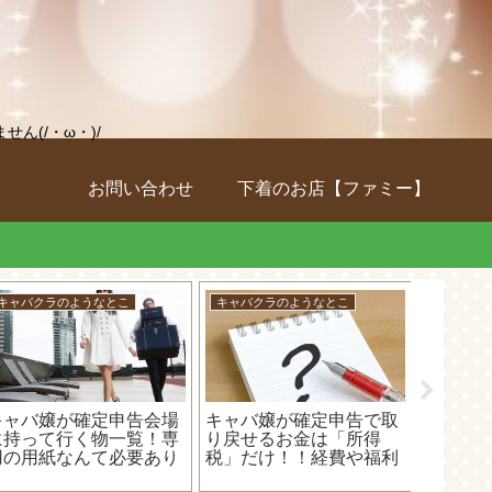
(/・ω・)/
お問い合わせ
下着のお店【ファミー】
車のこと
キャバクラのようなとこ
D550
交通事故で5回以上通院
キャバ嬢だって扶養に入
購入
すれば10万円がもらえ
れるよ～！だけどキャバ
ぎた
る！？「障害一時費用保
嬢に103万円の壁は適用
真を
険金」は物損事故のまま
されません(;´･ω･)
ちゃい