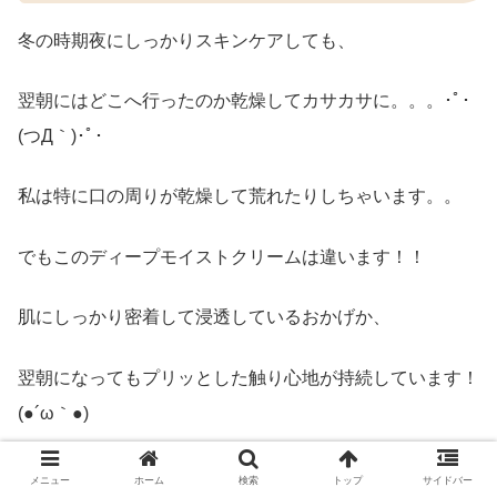
冬の時期夜にしっかりスキンケアしても、
翌朝にはどこへ行ったのか乾燥してカサカサに。。。･ﾟ･
(つД｀)･ﾟ･
私は特に口の周りが乾燥して荒れたりしちゃいます。。
でもこのディープモイストクリームは違います！！
肌にしっかり密着して浸透しているおかげか、
翌朝になってもプリッとした触り心地が持続しています！
(●´ω｀●)
乾燥による荒れも落ち着いてきました！
メニュー
ホーム
検索
トップ
サイドバー