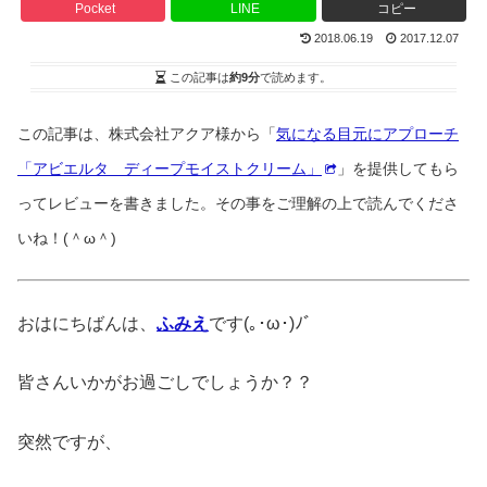
Pocket
LINE
コピー
2018.06.19
2017.12.07
この記事は
約9分
で読めます。
この記事は、株式会社アクア様から「
気になる目元にアプローチ
「アビエルタ ディープモイストクリーム」
」を提供してもら
ってレビューを書きました。その事をご理解の上で読んでくださ
いね！(＾ω＾)
おはにちばんは、
ふみえ
です(｡･ω･)ﾉﾞ
皆さんいかがお過ごしでしょうか？？
突然ですが、