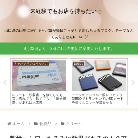
未経験でもお店を持ちたいっ！
山口県の山奥に潜むキャバ嬢が毎日こっそり更新しちょるブログ。テーマなん
てありません(/・ω・)/
9月23日より、2日に1回の更新に変更いたします。
キャバクラのようなとこ
キャバクラのようなとこ
レフカメラ
キャバ嬢（ホステス）の経費の分け
キャバクラとネットショップとブロ
のSDカード
方はこうだ！確定申告歴5年のキャ
グで収入がある私の「経費」を書い
かも！
バ嬢はこう分けています(｡･ω･)ﾉ
てみた！
ホーム
化粧品
クリーム