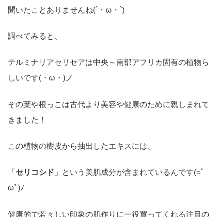
聞いたことありませんね(´・ω・`)
調べてみると、
テルミナリアセリセアは中央～南部アフリカ固有の植物ら
しいです(・ω・)ノ
その葉や根っこは古代より美容や健康のために親しまれて
きました！
この植物の樹皮から抽出したエキスには、
「
セリコシド
」という美肌成分が含まれているんです(=ﾟ
ωﾟ)ﾉ
健康的で若々しい印象の肌作りに一役買ってくれる注目の