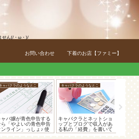
(/・ω・)/
お問い合わせ
下着のお店【ファミー】
キャバクラのようなとこ
キャバクラのようなとこ
キャバク
キャバ嬢が青色申告する
キャバクラとネットショ
キャバ嬢
なら「やよいの青色申告
ップとブログで収入があ
つも報
オンライン」っしょ♪ 使
る私の「経費」を書いて
あの源
い方や青色申告のメリッ
みた！
教えち