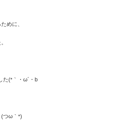
るために、
た。
、
(*｀・ω´・b
つω｀*)