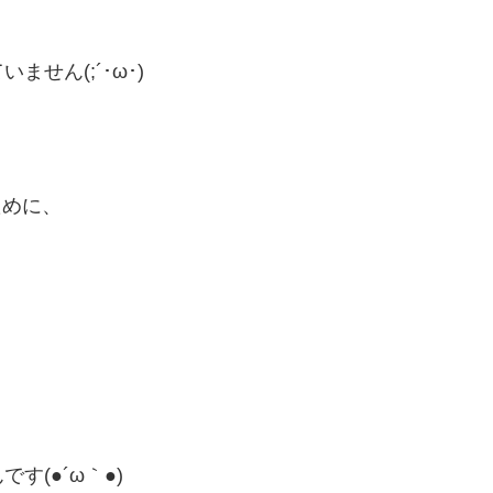
、
せん(;´･ω･)
ために、
(●´ω｀●)