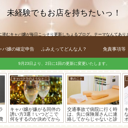
未経験でもお店を持ちたいっ！
に潜むキャバ嬢が毎日こっそり更新しちょるブログ。テーマなんてありません
ャバ嬢の確定申告
ふみえってどんな人？
免責事項等
9月23日より、2日に1回の更新に変更いたします。
キャバクラのようなとこ
車のこと
ラ
キャバ嬢が嫌がる同伴の
交通事故で病院に行く時
誘い方3選！いつどこで
は、先に保険屋さんに連
費
何をするのか決めてから
絡してからじゃないと診
誘って！！
てもらえない(´・ω・`)