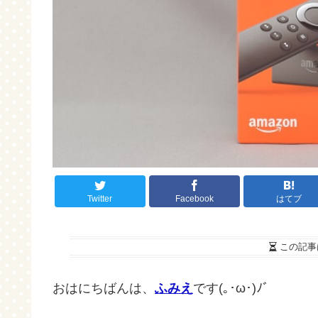
Twitter
Facebook
はてブ
この記事
おはにちばんは、
ふみえ
です(｡･ω･)ﾉﾞ