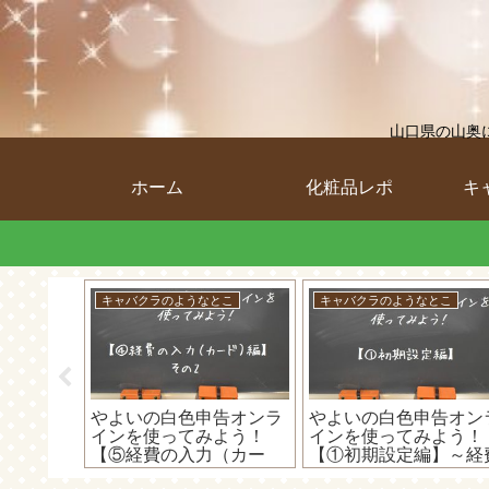
山口県の山奥
ホーム
化粧品レポ
キ
とこ
キャバクラのようなとこ
キャバクラのようなとこ
も「楽天
やよいの白色申告オンラ
やよいの白色申告オン
」をキャ
インを使ってみよう！
インを使ってみよう！
で作るこ
【⑤経費の入力（カー
【①初期設定編】～経
！水商売
ド）編】～カードで支払
を追加してみる！～