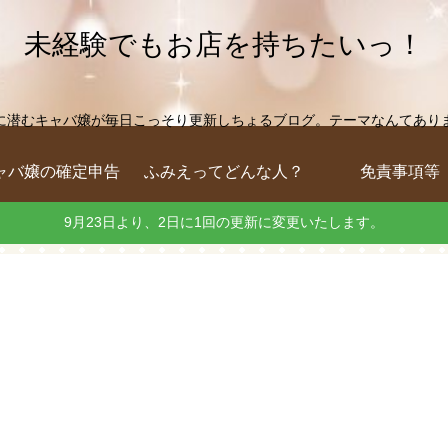
未経験でもお店を持ちたいっ！
に潜むキャバ嬢が毎日こっそり更新しちょるブログ。テーマなんてありません
ャバ嬢の確定申告
ふみえってどんな人？
免責事項等
9月23日より、2日に1回の更新に変更いたします。