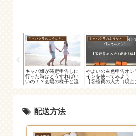
とこ
キャバクラのようなとこ
キャバクラのようなとこ
申告会場
キャバ嬢が確定申告しに
やよいの白色申告オン
一覧！専
行った時はどうすればい
インを使ってみよう！
必要あり
いの！？会場の様子と流
【③経費の入力（現金
れを紹介します(・ω・)
編】～実際に入力して
ノ
よう！～
配送方法