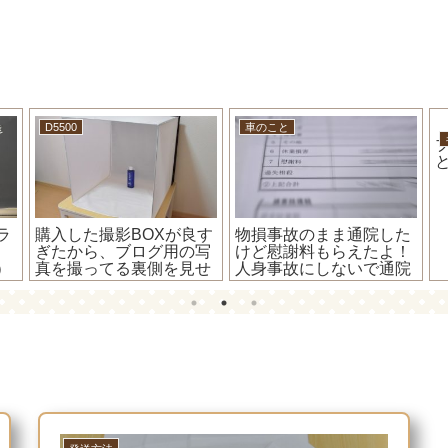
D5500
車のこと
ラ
購入した撮影BOXが良す
物損事故のまま通院した
ぎたから、ブログ用の写
けど慰謝料もらえたよ！
）
真を撮ってる裏側を見せ
人身事故にしないで通院
み
ちゃいます！(=ﾟωﾟ)ﾉ
すると慰謝料がもらえな
い。っていうのは大ウ
ソ！