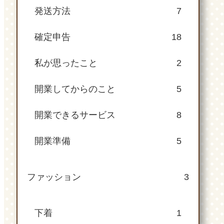
発送方法
7
確定申告
18
私が思ったこと
2
開業してからのこと
5
開業できるサービス
8
開業準備
5
ファッション
3
下着
1