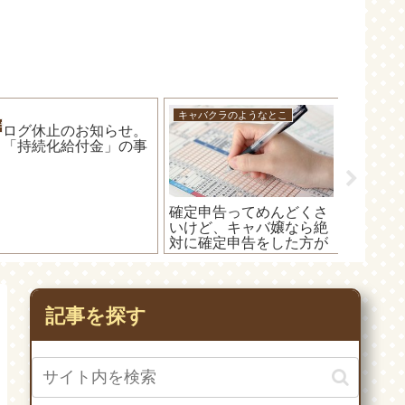
キャバクラのようなとこ
D5500
キャバクラのようなとこ
ブログ休止のお知らせ。
と「持続化給付金」の事
確定申告ってめんどくさ
デジタ
いけど、キャバ嬢なら絶
D550
対に確定申告をした方が
ド」が
いいたった1つの理由！
(=ﾟωﾟ)ﾉ
記事を探す