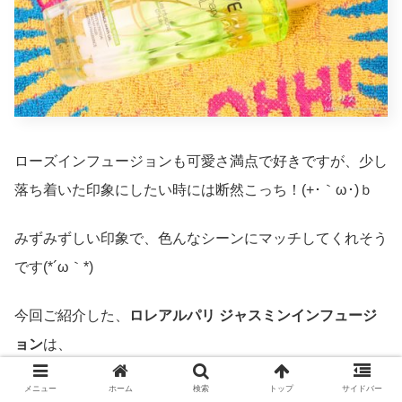
ローズインフュージョンも可愛さ満点で好きですが、少し
落ち着いた印象にしたい時には断然こっち！(+･｀ω･)ｂ
みずみずしい印象で、色んなシーンにマッチしてくれそう
です(*´ω｀*)
今回ご紹介した、
ロレアルパリ ジャスミンインフュージ
ョン
は、
メニュー
ホーム
検索
トップ
サイドバー