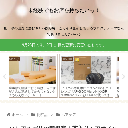
未経験でもお店を持ちたいっ！
山口県の山奥に潜むキャバ嬢が毎日こっそり更新しちょるブログ。テーマなん
てありません(/・ω・)/
9月23日より、2日に1回の更新に変更いたします。
キャバクラのようなとこ
車のこと
キ
クロ
キャバ嬢(ホステス)がいつも報酬か
車の香水の「エアースペンサー」っ
や
OR
ら引かれてるあの源泉徴収の計算式
て知ってる？長年愛用してる私が自
て
ってま
を教えちゃうよ～！
信を持ってオススメする理由(・
編
ω・)ノ
ホーム
化粧品
ヘアケア