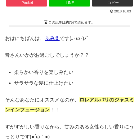
Pocket
LINE
コピー
2018.10.03
この記事は
約7分
で読めます。
おはにちばんは、
ふみえ
です(｡･ω･)ﾉﾞ
皆さんいかがお過ごしでしょうか？？
柔らかい香りを楽しみたい
サラサラな髪に仕上げたい
そんなあなたにオススメなのが、
ロレアルパリのジャスミ
ンインフュージョン
！！
すがすがしい香りながら、甘みのある女性らしい香りにう
っとりです(●´ω｀●)