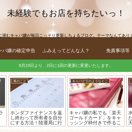
未経験でもお店を持ちたいっ！
に潜むキャバ嬢が毎日こっそり更新しちょるブログ。テーマなんてありません
ャバ嬢の確定申告
ふみえってどんな人？
免責事項等
9月23日より、2日に1回の更新に変更いたします。
車のこと
キャバクラのようなとこ
ラ
ホンダファイナンスを返
キャバ嬢の私でも「楽天
し終わって所有者を自分
ゴールドカード」をキャ
にする方法！陸運局に行
ッシング枠付きで作るこ
払
けば安くて速くて超簡単
とが出来ました！水商売