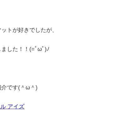
マットが好きでしたが、
た！！(=ﾟωﾟ)ﾉ
介です(＾ω＾)
ル アイズ