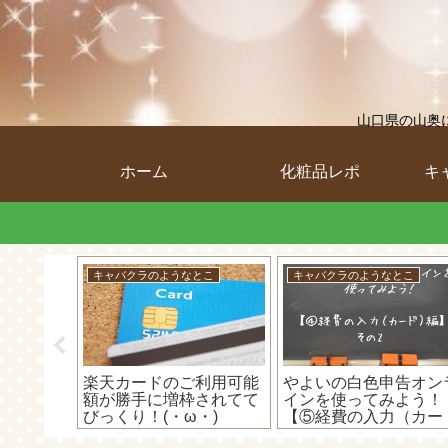
山口県の山奥
ホーム
化粧品レポ
キ
とこ
キャバクラのようなとこ
キャバクラのようなとこ
ットショ
楽天カードのご利用可能
やよいの白色申告オン
収入があ
額が勝手に増枠されてて
インを使ってみよう！
を書いて
びっくり！(・ω・)
【⑤経費の入力（カー
ド）編】～カードで支