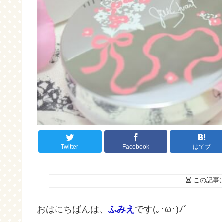
Twitter
Facebook
はてブ
この記事
おはにちばんは、
ふみえ
です(｡･ω･)ﾉﾞ