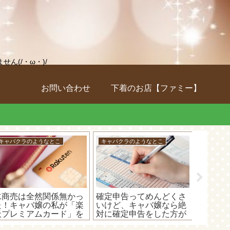
(/・ω・)/
お問い合わせ
下着のお店【ファミー】
キャバクラのようなとこ
キャバクラのようなとこ
キャバク
水商売は全然関係無かっ
確定申告ってめんどくさ
キャバ
た！キャバ嬢の私が「楽
いけど、キャバ嬢なら絶
は、無
天プレミアムカード」を
対に確定申告をした方が
いの白
最大利用可能枠の300万
いいたった1つの理由！
ン」が