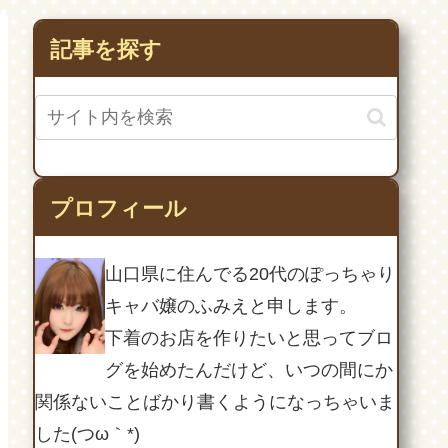
円で持てた方法教えます
´っ･ω･)っ
記事を探す
プロフィール
山口県に住んでる20代のぽっちゃり
キャバ嬢のふみえと申します。
下着のお店を作りたいと思ってブロ
グを始めたんだけど、いつの間にか
関係ないことばかり書くようになっちゃいま
した(つω｀*)