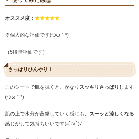
使ってみた感想
オススメ度：
★★★★★
※個人的な評価です(つω｀*)
（5段階評価です）
さっぱりひんやり！
このシートで肌を拭くと、かなり
スッキリさっぱり
します
(つω｀*)
肌の上で水分が蒸発していく感じも、
スーッと涼しくなる
感じがして気持ちいいです(=ﾟωﾟ)ﾉ