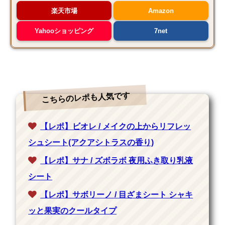
楽天市場
Amazon
Yahooショッピング
7net
こちらのレポも人気です
【レポ】ビオレ / メイクの上からリフレッ
シュシート(アクアシトラスの香り)
【レポ】サナ / ズボラボ 夜用ふき取り乳液
シート
【レポ】サボリーノ / 目ざまシート シャキ
ッと果実のクールタイプ