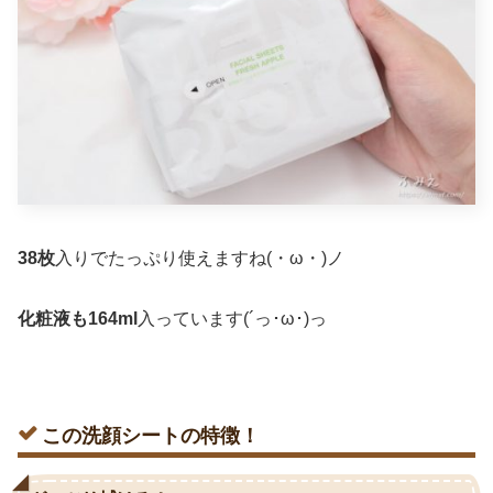
38枚
入りでたっぷり使えますね(・ω・)ノ
化粧液も164ml
入っています(´っ･ω･)っ
この洗顔シートの特徴！