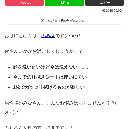
Pocket
LINE
コピー
2018.08.03
この記事は
約5分
で読めます。
おはにちばんは、
ふみえ
です(｡･ω･)ﾉﾞ
皆さんいかがお過ごしでしょうか？？
顔を洗いたいけど今は洗えない。。。
今までの汗拭きシートは使いにくい
1枚でガッツリ拭けるものが欲しい
男性陣のみなさん、こんなお悩みはありませんか？？(・
ω・)ノ
もちろん女性の方も必見ですよ！！