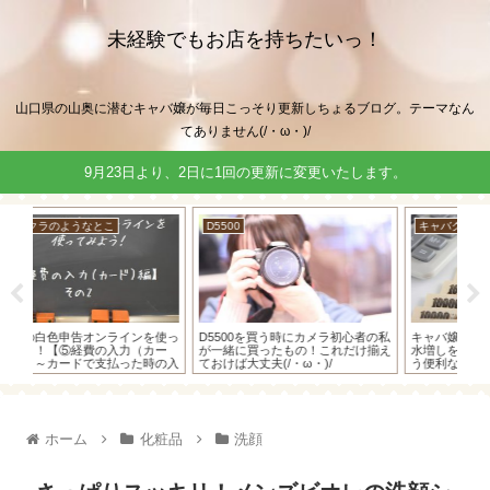
未経験でもお店を持ちたいっ！
山口県の山奥に潜むキャバ嬢が毎日こっそり更新しちょるブログ。テーマなん
てありません(/・ω・)/
9月23日より、2日に1回の更新に変更いたします。
D5500
キャバクラのようなとこ
キ
使っ
D5500を買う時にカメラ初心者の私
キャバ嬢必見！？確定申告で経費の
キ
ー
が一緒に買ったもの！これだけ揃え
水増しをしなくても「控除」ってい
ど
の入
ておけば大丈夫(/・ω・)/
う便利な物もあるよ～！
流れ
ホーム
化粧品
洗顔