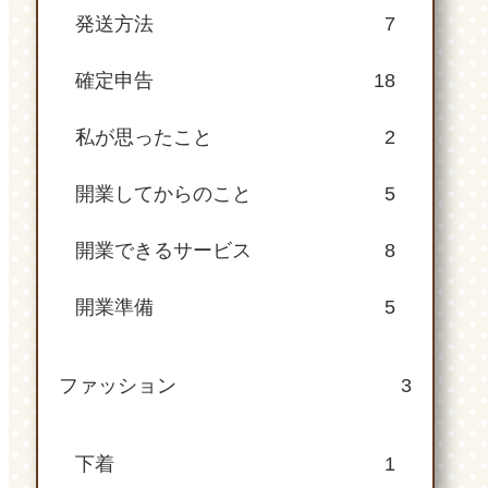
発送方法
7
確定申告
18
私が思ったこと
2
開業してからのこと
5
開業できるサービス
8
開業準備
5
ファッション
3
下着
1