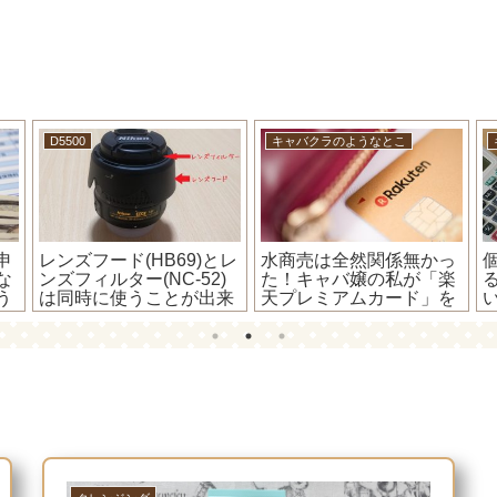
D5500
キャバクラのようなとこ
申
レンズフード(HB69)とレ
水商売は全然関係無かっ
な
ンズフィルター(NC-52)
た！キャバ嬢の私が「楽
う
は同時に使うことが出来
天プレミアムカード」を
た！
最大利用可能枠の300万
円で持てた方法教えます
(´っ･ω･)っ