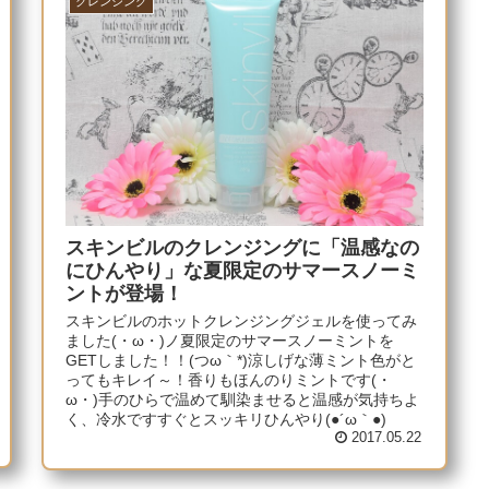
クレンジング
スキンビルのクレンジングに「温感なの
にひんやり」な夏限定のサマースノーミ
ントが登場！
スキンビルのホットクレンジングジェルを使ってみ
ました(・ω・)ノ夏限定のサマースノーミントを
GETしました！！(つω｀*)涼しげな薄ミント色がと
ってもキレイ～！香りもほんのりミントです(・
ω・)手のひらで温めて馴染ませると温感が気持ちよ
く、冷水ですすぐとスッキリひんやり(●´ω｀●)
2017.05.22