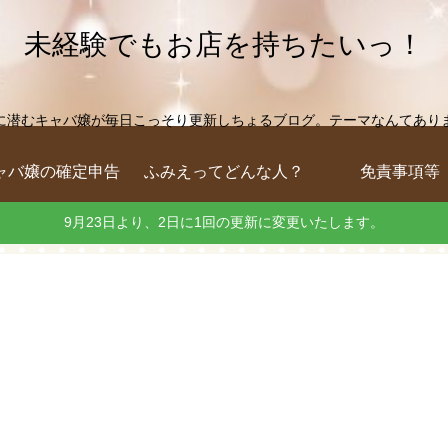
未経験でもお店を持ちたいっ！
に潜むキャバ嬢が毎日こっそり更新しちょるブログ。テーマなんてありません
ャバ嬢の確定申告
ふみえってどんな人？
免責事項等
9月23日より、2日に1回の更新に変更いたします。