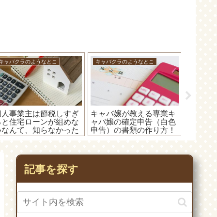
キャバクラのようなとこ
キャバクラのようなとこ
キャバク
個人事業主は節税しすぎ
キャバ嬢が教える専業キ
キャバ
ると住宅ローンが組めな
ャバ嬢の確定申告（白色
経費の
いなんて、知らなかった
申告）の書類の作り方！
確定申
よー！
嬢はこう
ω･)ﾉ
記事を探す