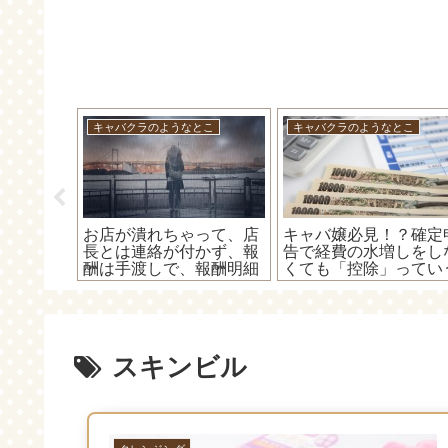
とこ
キャバクラのようなとこ
キャバクラのようなとこ
告オンラ
お店が潰れちゃって、店
キャバ嬢必見！？確定
よう！
長とは連絡が付かず、報
告で経費の水増しをし
日報を書
酬は手渡しで、報酬明細
くても「控除」ってい
が貰えて無いキャバ嬢の
便利な物もあるよ～！
確定申告のお話(=ﾟωﾟ)ﾉ
スキンビル